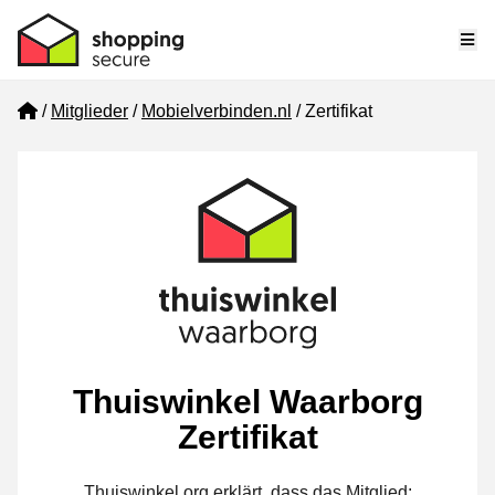
Me
Home
Mitglieder
Mobielverbinden.nl
Zertifikat
Thuiswinkel Waarborg
Zertifikat
Thuiswinkel.org erklärt, dass das Mitglied: