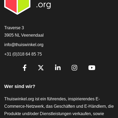
[_General:Contact]
Traverse 3
3905 NL Veenendaal
info@thuiswinkel.org
+31 (0)318 64 85 75
[_General:SocialMediaTitle]
Facebook
X
LinkedIn
Instagram
YouTube
Wer sind wir?
Thuiswinkel.org ist ein führendes, inspirierendes E-
Commerce-Netzwerk, das Geschäften und E-Händlern, die
Produkte und/oder Dienstleistungen verkaufen, sowie