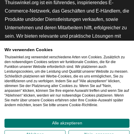
Thuiswinkel.org ist ein führendes, inspirierendes E-
Commerce-Netzwerk, das Geschäften und E-Händlern, die
Produkte und/oder Dienstleistungen verkaufen, sowie
Unternehmen und deren Mitarbeitern hilft, erfolgreicher zu
sein. Wir bieten relevante und praktische Lösungen mit
verschiedenen Gütesiegeln, Thuiswinkel-Rezensionen,
Wir verwenden Cookies
rechtlichen Instrumenten und Beratung,
Thuiswinkel.org verwendet verschiedene Arten von Cookies. Zusätzlich zu
Interessenvertretung, Marktforschung und verfügen über
den notwendigen Cookies setzen wir funktionale Cookies, die für die
Funktion unserer Website erforderlich sind. Wir platzieren auch
eine eigene Bildungsplattform, die Thuiswinkel e-
Leistungscookies, um die Leistung und Qualität unserer Website zu messen.
Schließlich platzieren wir Werbe-Cookies, die es uns ermöglichen, Sie zu
Academy.
identifizieren und zu verfolgen. Indem Sie auf "Alle akzeptieren“ klicken,
stimmen Sie der Platzierung aller Cookies zu. Wenn Sie auf "Nein,
anpassen“ klicken, können Sie Ihre eigene Auswahl treffen und wenn Sie auf
"Ablehnen“ klicken, werden wir nur notwendige Cookies platzieren. Wenn
Schnelles Navigieren
Sie mehr über unsere Cookies erfahren oder Ihre Cookie-Auswahl später
ändern möchten, lesen Sie bitte unsere Cookie-Richtlinie.
[_G
Alle akzeptieren
2026
©
Thuiswinkel.org