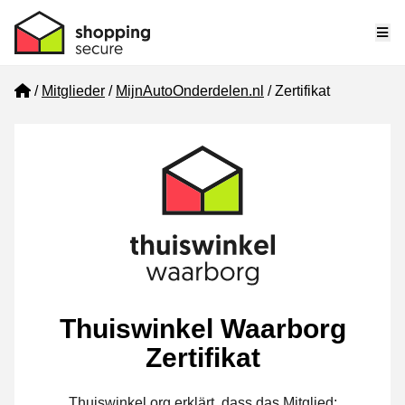
Me
Home
Mitglieder
MijnAutoOnderdelen.nl
Zertifikat
Thuiswinkel Waarborg
Zertifikat
Thuiswinkel.org erklärt, dass das Mitglied: