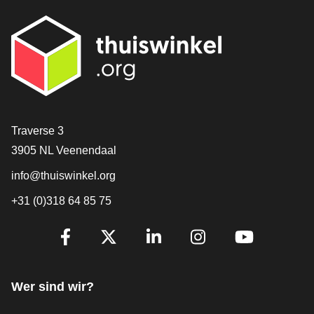
[_General:Contact]
Traverse 3
3905 NL Veenendaal
info@thuiswinkel.org
+31 (0)318 64 85 75
[_General:SocialMediaTitle]
Facebook
X
LinkedIn
Instagram
YouTube
Wer sind wir?