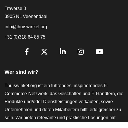
[_General:Contact]
Traverse 3
3905 NL Veenendaal
info@thuiswinkel.org
+31 (0)318 64 85 75
[_General:SocialMediaTitle]
Facebook
X
LinkedIn
Instagram
YouTube
Wer sind wir?
Thuiswinkel.org ist ein führendes, inspirierendes E-
Commerce-Netzwerk, das Geschäften und E-Händlern, die
Produkte und/oder Dienstleistungen verkaufen, sowie
Unternehmen und deren Mitarbeitern hilft, erfolgreicher zu
sein. Wir bieten relevante und praktische Lösungen mit
verschiedenen Gütesiegeln, Thuiswinkel-Rezensionen,