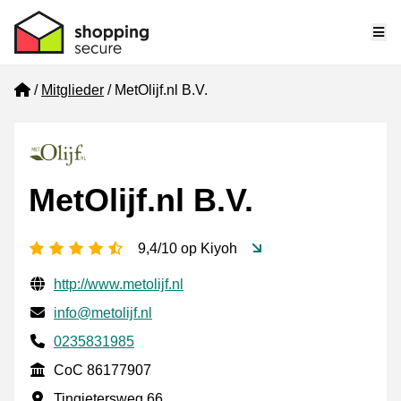
Me
Home
Mitglieder
MetOlijf.nl B.V.
MetOlijf.nl B.V.
[_General:NumberOfStarsPluralFormat]
9,4/10 op Kiyoh
Geprüfte Kontaktinformationen
Website URL
http://www.metolijf.nl
E-mail
info@metolijf.nl
Phone number
0235831985
CoC
CoC 86177907
Geschäftsadresse
Tingietersweg 66