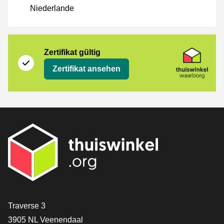
Niederlande
Zertifikat
Thuiswinkel Waarborg
Zertifikat gültig
Zertifikat ansehen
[_General:Contact]
Traverse 3
3905 NL Veenendaal