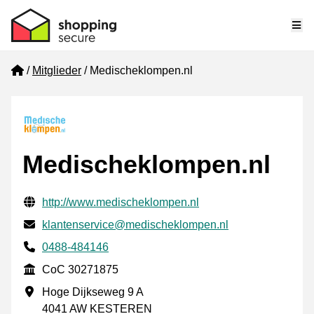
Me
Home
Mitglieder
Medischeklompen.nl
Medischeklompen.nl
Geprüfte Kontaktinformationen
Website URL
http://www.medischeklompen.nl
E-mail
klantenservice@medischeklompen.nl
Phone number
0488-484146
CoC
CoC 30271875
Geschäftsadresse
Hoge Dijkseweg 9 A
4041 AW KESTEREN