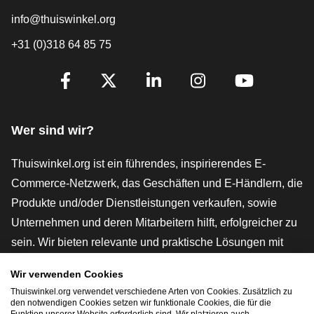
info@thuiswinkel.org
+31 (0)318 64 85 75
[_General:SocialMediaTitle]
Facebook
X
LinkedIn
Instagram
YouTube
Wer sind wir?
Thuiswinkel.org ist ein führendes, inspirierendes E-
Commerce-Netzwerk, das Geschäften und E-Händlern, die
Produkte und/oder Dienstleistungen verkaufen, sowie
Unternehmen und deren Mitarbeitern hilft, erfolgreicher zu
sein. Wir bieten relevante und praktische Lösungen mit
verschiedenen Gütesiegeln, Thuiswinkel-Rezensionen,
Wir verwenden Cookies
rechtlichen Instrumenten und Beratung,
Thuiswinkel.org verwendet verschiedene Arten von Cookies. Zusätzlich zu
Interessenvertretung, Marktforschung und verfügen über
den notwendigen Cookies setzen wir funktionale Cookies, die für die