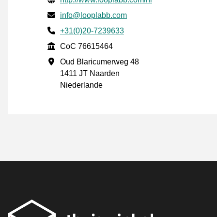
E-mail
info@looplabb.com
Phone number
+31(0)20-7239633
CoC
CoC 76615464
Geschäftsadresse
Oud Blaricumerweg 48
1411 JT Naarden
Niederlande