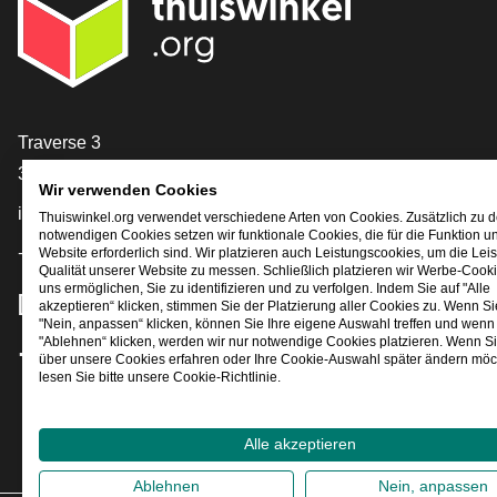
[_General:Contact]
Traverse 3
3905 NL Veenendaal
Wir verwenden Cookies
info@thuiswinkel.org
Thuiswinkel.org verwendet verschiedene Arten von Cookies. Zusätzlich zu 
notwendigen Cookies setzen wir funktionale Cookies, die für die Funktion u
+31 (0)318 64 85 75
Website erforderlich sind. Wir platzieren auch Leistungscookies, um die Lei
Qualität unserer Website zu messen. Schließlich platzieren wir Werbe-Cooki
uns ermöglichen, Sie zu identifizieren und zu verfolgen. Indem Sie auf "Alle
[_General:SocialMediaTitle]
akzeptieren“ klicken, stimmen Sie der Platzierung aller Cookies zu. Wenn Si
"Nein, anpassen“ klicken, können Sie Ihre eigene Auswahl treffen und wenn 
"Ablehnen“ klicken, werden wir nur notwendige Cookies platzieren. Wenn S
über unsere Cookies erfahren oder Ihre Cookie-Auswahl später ändern möc
Facebook
X
LinkedIn
Instagram
YouTube
lesen Sie bitte unsere Cookie-Richtlinie.
Alle akzeptieren
Ablehnen
Nein, anpassen