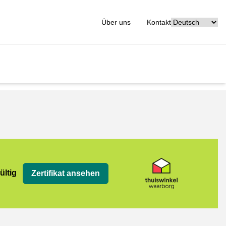
[_General:Langu
Über uns
Kontakt
org
ültig
Zertifikat ansehen