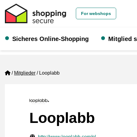
For webshops
Sicheres Online-Shopping
Mitglied 
Home
Mitglieder
Looplabb
Looplabb
Geprüfte Kontaktinformationen
Website URL
http://www.looplabb.com/nl