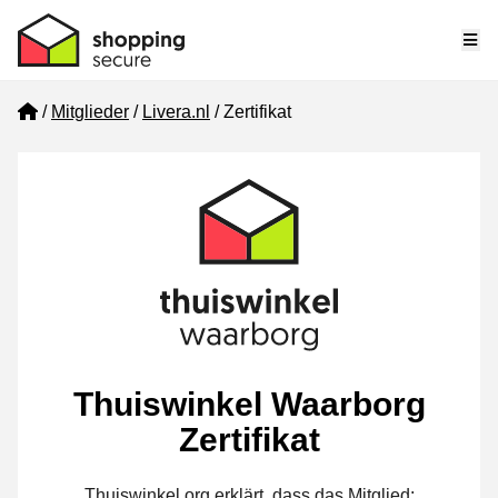
Me
Home
Mitglieder
Livera.nl
Zertifikat
Thuiswinkel Waarborg
Zertifikat
Thuiswinkel.org erklärt, dass das Mitglied: