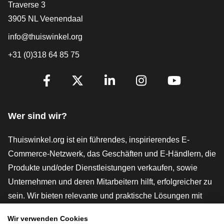
[_General:Contact]
Traverse 3
3905 NL Veenendaal
info@thuiswinkel.org
+31 (0)318 64 85 75
[_General:SocialMediaTitle]
Facebook
X
LinkedIn
Instagram
YouTube
Wer sind wir?
Thuiswinkel.org ist ein führendes, inspirierendes E-
Commerce-Netzwerk, das Geschäften und E-Händlern, die
Produkte und/oder Dienstleistungen verkaufen, sowie
Unternehmen und deren Mitarbeitern hilft, erfolgreicher zu
sein. Wir bieten relevante und praktische Lösungen mit
verschiedenen Gütesiegeln, Thuiswinkel-Rezensionen,
Wir verwenden Cookies
rechtlichen Instrumenten und Beratung,