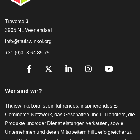
[_General:Contact]
Traverse 3
3905 NL Veenendaal
info@thuiswinkel.org
+31 (0)318 64 85 75
[_General:SocialMediaTitle]
Facebook
X
LinkedIn
Instagram
YouTube
Wer sind wir?
Thuiswinkel.org ist ein führendes, inspirierendes E-
Commerce-Netzwerk, das Geschäften und E-Händlern, die
Produkte und/oder Dienstleistungen verkaufen, sowie
Unternehmen und deren Mitarbeitern hilft, erfolgreicher zu