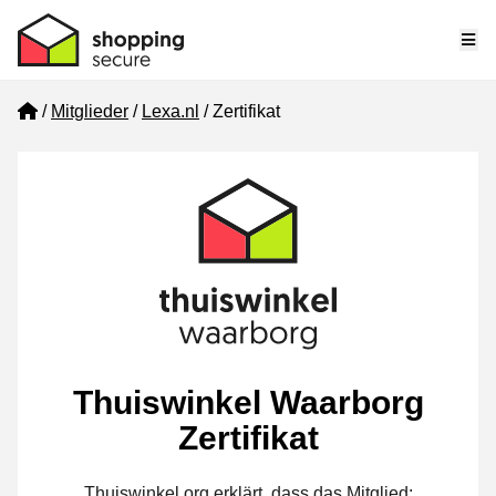
Me
Home
Mitglieder
Lexa.nl
Zertifikat
Thuiswinkel Waarborg
Zertifikat
Thuiswinkel.org erklärt, dass das Mitglied: