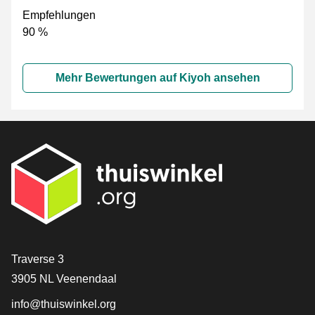
Empfehlungen
90 %
Mehr Bewertungen auf Kiyoh ansehen
[_General:Contact]
Traverse 3
3905 NL Veenendaal
info@thuiswinkel.org