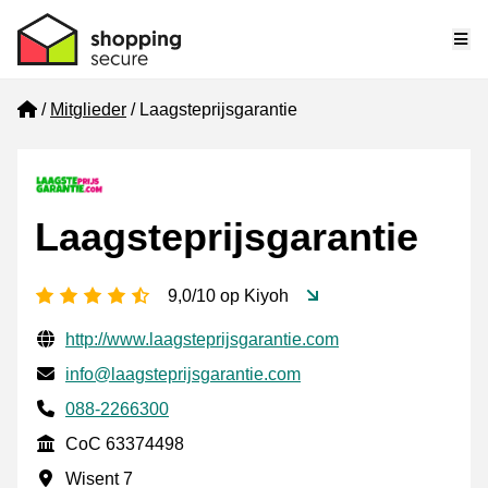
Me
Home
Mitglieder
Laagsteprijsgarantie
Laagsteprijsgarantie
[_General:NumberOfStarsPluralFormat]
9,0/10 op Kiyoh
Geprüfte Kontaktinformationen
Website URL
http://www.laagsteprijsgarantie.com
E-mail
info@laagsteprijsgarantie.com
Phone number
088-2266300
CoC
CoC 63374498
Geschäftsadresse
Wisent 7