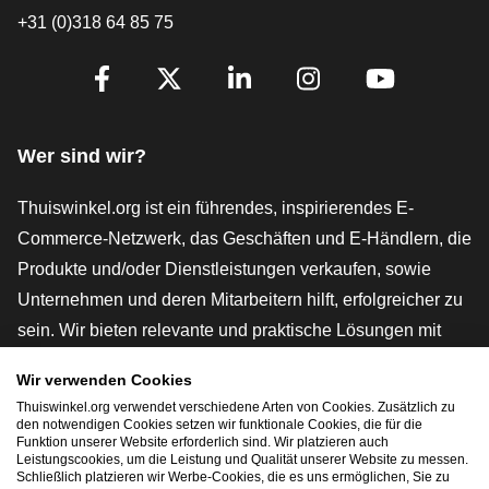
+31 (0)318 64 85 75
[_General:SocialMediaTitle]
Facebook
X
LinkedIn
Instagram
YouTube
Wer sind wir?
Thuiswinkel.org ist ein führendes, inspirierendes E-
Commerce-Netzwerk, das Geschäften und E-Händlern, die
Produkte und/oder Dienstleistungen verkaufen, sowie
Unternehmen und deren Mitarbeitern hilft, erfolgreicher zu
sein. Wir bieten relevante und praktische Lösungen mit
verschiedenen Gütesiegeln, Thuiswinkel-Rezensionen,
Wir verwenden Cookies
rechtlichen Instrumenten und Beratung,
Thuiswinkel.org verwendet verschiedene Arten von Cookies. Zusätzlich zu
Interessenvertretung, Marktforschung und verfügen über
den notwendigen Cookies setzen wir funktionale Cookies, die für die
Funktion unserer Website erforderlich sind. Wir platzieren auch
eine eigene Bildungsplattform, die Thuiswinkel e-
Leistungscookies, um die Leistung und Qualität unserer Website zu messen.
Schließlich platzieren wir Werbe-Cookies, die es uns ermöglichen, Sie zu
Academy.