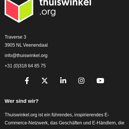
[_General:Contact]
Traverse 3
3905 NL Veenendaal
info@thuiswinkel.org
+31 (0)318 64 85 75
[_General:SocialMediaTitle]
Facebook
X
LinkedIn
Instagram
YouTube
Wer sind wir?
Thuiswinkel.org ist ein führendes, inspirierendes E-
Commerce-Netzwerk, das Geschäften und E-Händlern, die