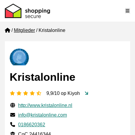
Me
Home
Mitglieder
Kristalonline
Kristalonline
[_General:NumberOfStarsPluralFormat]
9,9/10 op Kiyoh
Geprüfte Kontaktinformationen
Website URL
http://www.kristalonline.nl
E-mail
info@kristalonline.com
Phone number
0186620362
CoC
CoC 24416344