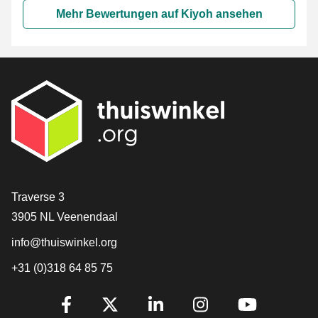
Mehr Bewertungen auf Kiyoh ansehen
[_General:Contact]
Traverse 3
3905 NL Veenendaal
info@thuiswinkel.org
+31 (0)318 64 85 75
[_General:SocialMediaTitle]