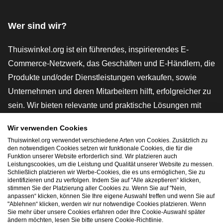
Facebook
X
LinkedIn
Instagram
YouTube
Wer sind wir?
Thuiswinkel.org ist ein führendes, inspirierendes E-
Commerce-Netzwerk, das Geschäften und E-Händlern, die
Produkte und/oder Dienstleistungen verkaufen, sowie
Unternehmen und deren Mitarbeitern hilft, erfolgreicher zu
sein. Wir bieten relevante und praktische Lösungen mit
verschiedenen Gütesiegeln, Thuiswinkel-Rezensionen,
Wir verwenden Cookies
rechtlichen Instrumenten und Beratung,
Thuiswinkel.org verwendet verschiedene Arten von Cookies. Zusätzlich zu
Interessenvertretung, Marktforschung und verfügen über
den notwendigen Cookies setzen wir funktionale Cookies, die für die
Funktion unserer Website erforderlich sind. Wir platzieren auch
eine eigene Bildungsplattform, die Thuiswinkel e-
Leistungscookies, um die Leistung und Qualität unserer Website zu messen.
Schließlich platzieren wir Werbe-Cookies, die es uns ermöglichen, Sie zu
Academy.
identifizieren und zu verfolgen. Indem Sie auf "Alle akzeptieren“ klicken,
stimmen Sie der Platzierung aller Cookies zu. Wenn Sie auf "Nein,
anpassen“ klicken, können Sie Ihre eigene Auswahl treffen und wenn Sie auf
"Ablehnen“ klicken, werden wir nur notwendige Cookies platzieren. Wenn
Schnelles Navigieren
Sie mehr über unsere Cookies erfahren oder Ihre Cookie-Auswahl später
ändern möchten, lesen Sie bitte unsere Cookie-Richtlinie.