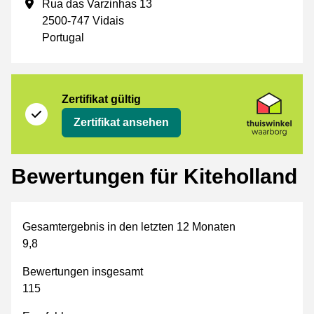
Geschäftsadresse
Rua das Varzinhas 13
2500-747 Vidais
Portugal
Zertifikat
Thuiswinkel Waarborg
Zertifikat gültig
Zertifikat ansehen
Bewertungen für Kiteholland
Gesamtergebnis in den letzten 12 Monaten
9,8
Bewertungen insgesamt
115