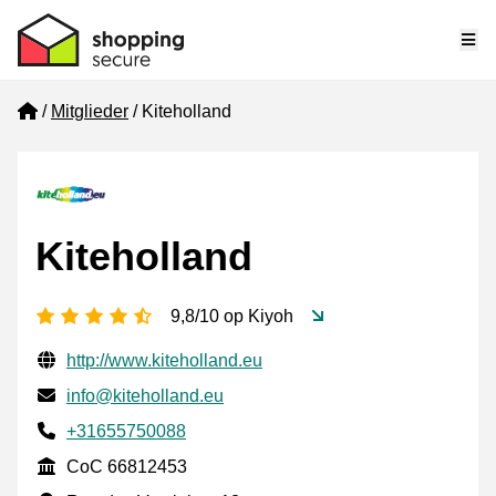
Me
Home
Mitglieder
Kiteholland
Kiteholland
[_General:NumberOfStarsPluralFormat]
9,8/10 op Kiyoh
Geprüfte Kontaktinformationen
Website URL
http://www.kiteholland.eu
E-mail
info@kiteholland.eu
Phone number
+31655750088
CoC
CoC 66812453