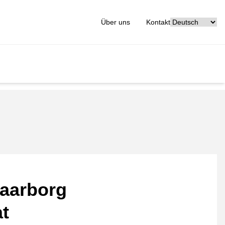
[_General:Langu
Über uns
Kontakt
aarborg
at