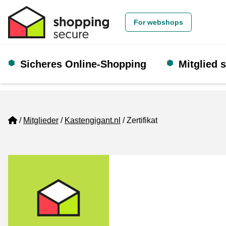
For webshops
Sicheres Online-Shopping
Mitglied 
Home
Mitglieder
Kastengigant.nl
Zertifikat