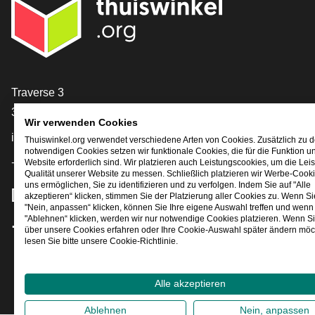
[_General:Contact]
Traverse 3
3905 NL Veenendaal
Wir verwenden Cookies
info@thuiswinkel.org
Thuiswinkel.org verwendet verschiedene Arten von Cookies. Zusätzlich zu 
notwendigen Cookies setzen wir funktionale Cookies, die für die Funktion u
+31 (0)318 64 85 75
Website erforderlich sind. Wir platzieren auch Leistungscookies, um die Lei
Qualität unserer Website zu messen. Schließlich platzieren wir Werbe-Cooki
uns ermöglichen, Sie zu identifizieren und zu verfolgen. Indem Sie auf "Alle
[_General:SocialMediaTitle]
akzeptieren“ klicken, stimmen Sie der Platzierung aller Cookies zu. Wenn Si
"Nein, anpassen“ klicken, können Sie Ihre eigene Auswahl treffen und wenn 
"Ablehnen“ klicken, werden wir nur notwendige Cookies platzieren. Wenn S
über unsere Cookies erfahren oder Ihre Cookie-Auswahl später ändern möc
Facebook
X
LinkedIn
Instagram
YouTube
lesen Sie bitte unsere Cookie-Richtlinie.
Alle akzeptieren
Ablehnen
Nein, anpassen