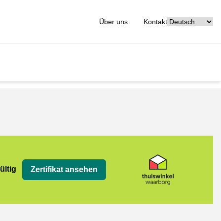
[_General:Langu
Über uns
Kontakt
org
ültig
Zertifikat ansehen