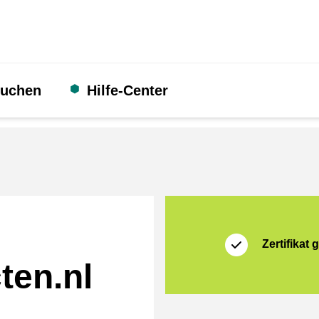
suchen
Hilfe-Center
Zertifikat
Thuiswinkel Waarb
Zertifikat g
ten.nl