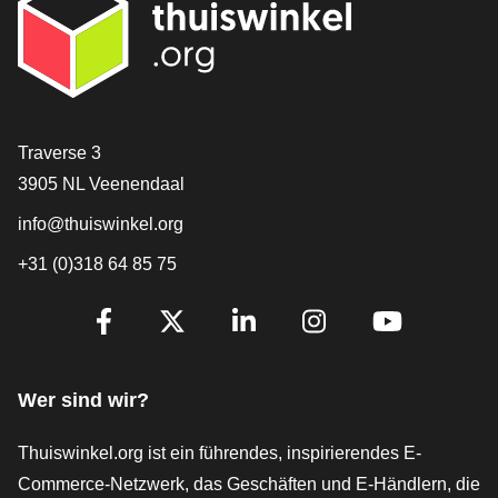
[_General:Contact]
Traverse 3
3905 NL Veenendaal
info@thuiswinkel.org
+31 (0)318 64 85 75
[_General:SocialMediaTitle]
Facebook
X
LinkedIn
Instagram
YouTube
Wer sind wir?
Thuiswinkel.org ist ein führendes, inspirierendes E-
Commerce-Netzwerk, das Geschäften und E-Händlern, die