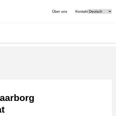
[_General:Langu
Über uns
Kontakt
aarborg
at