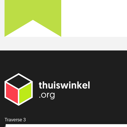
[_General:Contact]
Traverse 3