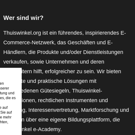
Wer sind wir?
Thuiswinkel.org ist ein führendes, inspirierendes E-
Commerce-Netzwerk, das Geschäften und E-
Händlern, die Produkte und/oder Dienstleistungen
verkaufen, sowie Unternehmen und deren
Mitarbeitern hilft, erfolgreicher zu sein. Wir bieten
relevante und praktische Lösungen mit
den
nserer
verschiedenen Gütesiegeln, Thuiswinkel-
stung und
es, die es
Rezensionen, rechtlichen Instrumenten und
e auf
Beratung, Interessenvertretung, Marktforschung und
Sie auf
ie mehr
verfügen über eine eigene Bildungsplattform, die
hten,
Thuiswinkel e-Academy.