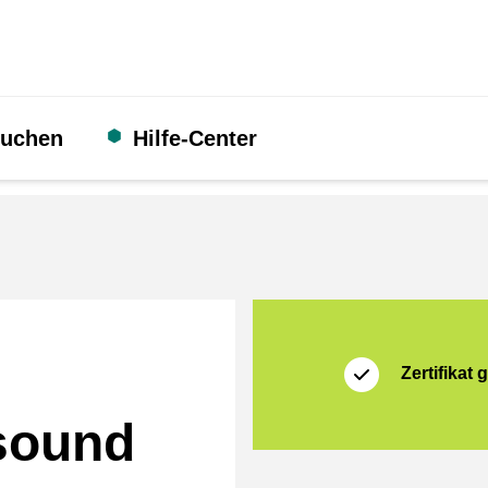
suchen
Hilfe-Center
Zertifikat
Thuiswinkel Waarb
Zertifikat g
 sound