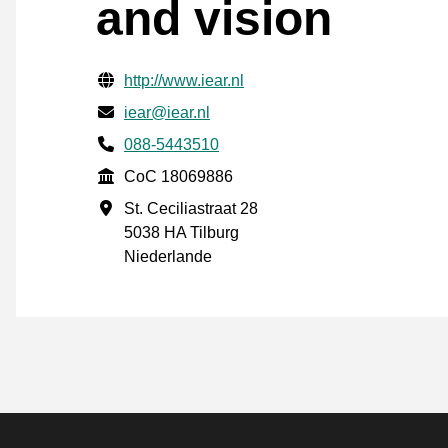
and vision
Geprüfte Kontaktinformationen
Website URL
http://www.iear.nl
E-mail
iear@iear.nl
Phone number
088-5443510
CoC
CoC 18069886
Geschäftsadresse
St. Ceciliastraat 28
5038 HA Tilburg
Niederlande