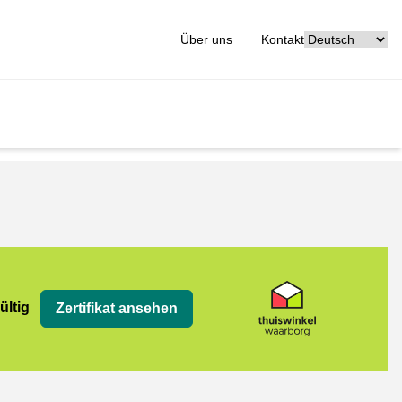
[_General:Langu
Über uns
Kontakt
org
ültig
Zertifikat ansehen