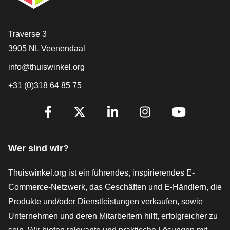
[_General:Contact]
Traverse 3
3905 NL Veenendaal
info@thuiswinkel.org
+31 (0)318 64 85 75
[_General:SocialMediaTitle]
Facebook
X
LinkedIn
Instagram
YouTube
Wer sind wir?
Thuiswinkel.org ist ein führendes, inspirierendes E-
Commerce-Netzwerk, das Geschäften und E-Händlern, die
Produkte und/oder Dienstleistungen verkaufen, sowie
Unternehmen und deren Mitarbeitern hilft, erfolgreicher zu