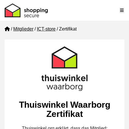
Me
Home
Mitglieder
ICT-store
Zertifikat
Thuiswinkel Waarborg
Zertifikat
Thuiswinkel.org erklärt, dass das Mitglied: