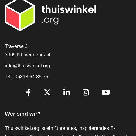
[_General:Contact]
Traverse 3
3905 NL Veenendaal
info@thuiswinkel.org
+31 (0)318 64 85 75
[_General:SocialMediaTitle]
Facebook
X
LinkedIn
Instagram
YouTube
Wer sind wir?
Thuiswinkel.org ist ein führendes, inspirierendes E-