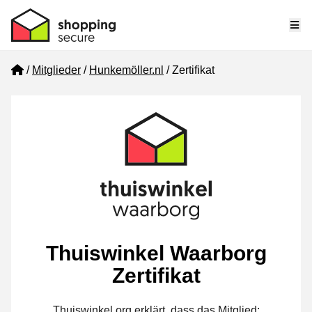
Me
Home
Mitglieder
Hunkemöller.nl
Zertifikat
Thuiswinkel Waarborg
Zertifikat
Thuiswinkel.org erklärt, dass das Mitglied: