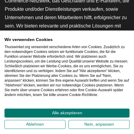
Commerce-Netzwerk, das Geschäften und E-Händlern, die
Produkte und/oder Dienstleistungen verkaufen, sowie
Unternehmen und deren Mitarbeitern hilft, erfolgreicher zu
sein. Wir bieten relevante und praktische Lösungen mit
verschiedenen Gütesiegeln, Thuiswinkel-Rezensionen,
Wir verwenden Cookies
rechtlichen Instrumenten und Beratung,
Thuiswinkel.org verwendet verschiedene Arten von Cookies. Zusätzlich zu
Interessenvertretung, Marktforschung und verfügen über
den notwendigen Cookies setzen wir funktionale Cookies, die für die
Funktion unserer Website erforderlich sind. Wir platzieren auch
eine eigene Bildungsplattform, die Thuiswinkel e-
Leistungscookies, um die Leistung und Qualität unserer Website zu messen.
Schließlich platzieren wir Werbe-Cookies, die es uns ermöglichen, Sie zu
Academy.
identifizieren und zu verfolgen. Indem Sie auf "Alle akzeptieren“ klicken,
stimmen Sie der Platzierung aller Cookies zu. Wenn Sie auf "Nein,
anpassen“ klicken, können Sie Ihre eigene Auswahl treffen und wenn Sie auf
"Ablehnen“ klicken, werden wir nur notwendige Cookies platzieren. Wenn
Schnelles Navigieren
Sie mehr über unsere Cookies erfahren oder Ihre Cookie-Auswahl später
ändern möchten, lesen Sie bitte unsere Cookie-Richtlinie.
[_G
Alle akzeptieren
2026
©
Thuiswinkel.org
Ablehnen
Nein, anpassen
Datenschutzerklärung
Cookie-Erklärung