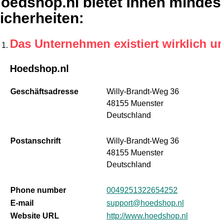
oedshop.nl bietet Ihnen mindes
icherheiten
:
Das Unternehmen existiert wirklich u
Hoedshop.nl
Geschäftsadresse
Willy-Brandt-Weg 36
48155 Muenster
Deutschland
Postanschrift
Willy-Brandt-Weg 36
48155 Muenster
Deutschland
Phone number
0049251322654252
E-mail
support@hoedshop.nl
Website URL
http://www.hoedshop.nl