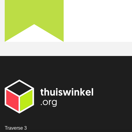
[_General:Contact]
Traverse 3