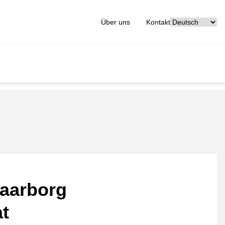
[_General:Langu
Über uns
Kontakt
aarborg
at