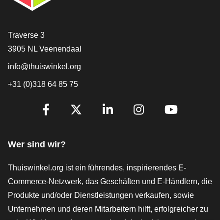
[_General:Contact]
Traverse 3
3905 NL Veenendaal
info@thuiswinkel.org
+31 (0)318 64 85 75
[_General:SocialMediaTitle]
Facebook
X
LinkedIn
Instagram
YouTube
Wer sind wir?
Thuiswinkel.org ist ein führendes, inspirierendes E-
Commerce-Netzwerk, das Geschäften und E-Händlern, die
Produkte und/oder Dienstleistungen verkaufen, sowie
Unternehmen und deren Mitarbeitern hilft, erfolgreicher zu