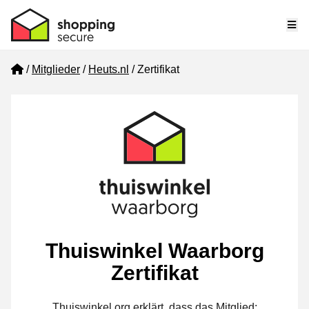
Me
Home
Mitglieder
Heuts.nl
Zertifikat
Thuiswinkel Waarborg
Zertifikat
Thuiswinkel.org erklärt, dass das Mitglied: