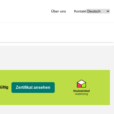
[_General:Langu
Über uns
Kontakt
org
ültig
Zertifikat ansehen