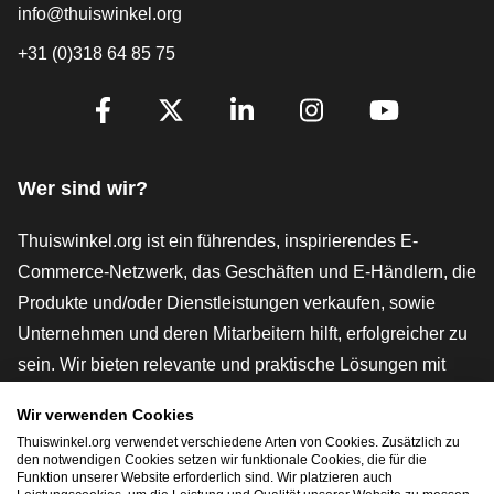
info@thuiswinkel.org
+31 (0)318 64 85 75
[_General:SocialMediaTitle]
Facebook
X
LinkedIn
Instagram
YouTube
Wer sind wir?
Thuiswinkel.org ist ein führendes, inspirierendes E-
Commerce-Netzwerk, das Geschäften und E-Händlern, die
Produkte und/oder Dienstleistungen verkaufen, sowie
Unternehmen und deren Mitarbeitern hilft, erfolgreicher zu
sein. Wir bieten relevante und praktische Lösungen mit
verschiedenen Gütesiegeln, Thuiswinkel-Rezensionen,
Wir verwenden Cookies
rechtlichen Instrumenten und Beratung,
Thuiswinkel.org verwendet verschiedene Arten von Cookies. Zusätzlich zu
Interessenvertretung, Marktforschung und verfügen über
den notwendigen Cookies setzen wir funktionale Cookies, die für die
Funktion unserer Website erforderlich sind. Wir platzieren auch
eine eigene Bildungsplattform, die Thuiswinkel e-