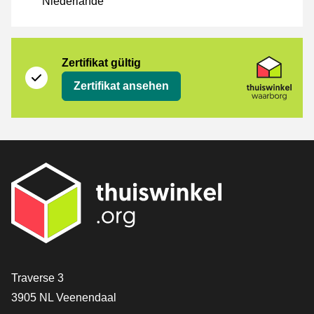
Niederlande
Zertifikat
Thuiswinkel Waarborg
Zertifikat gültig
Zertifikat ansehen
[_General:Contact]
Traverse 3
3905 NL Veenendaal