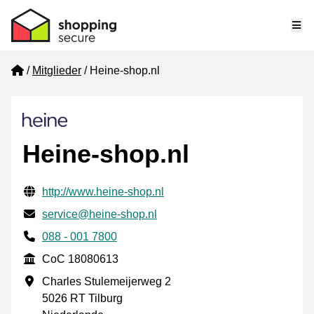
Me
Home
Mitglieder
Heine-shop.nl
Heine-shop.nl
Geprüfte Kontaktinformationen
Website URL
http://www.heine-shop.nl
E-mail
service@heine-shop.nl
Phone number
088 - 001 7800
CoC
CoC 18080613
Geschäftsadresse
Charles Stulemeijerweg 2
5026 RT Tilburg