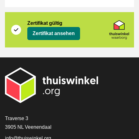
Zertifikat
Thuiswinkel Waarborg
Zertifikat gültig
Zertifikat ansehen
[_General:Contact]
Traverse 3
3905 NL Veenendaal
info@thuiswinkel.org