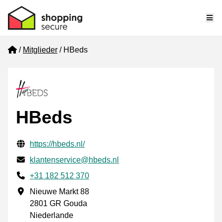
Me
Home
Mitglieder
HBeds
HBeds
Geprüfte Kontaktinformationen
Website URL
https://hbeds.nl/
E-mail
klantenservice@hbeds.nl
Phone number
+31 182 512 370
Geschäftsadresse
Nieuwe Markt 88
2801 GR Gouda
Niederlande