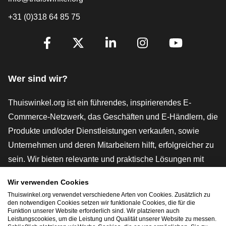
+31 (0)318 64 85 75
[_General:SocialMediaTitle]
Facebook
X
LinkedIn
Instagram
YouTube
Wer sind wir?
Thuiswinkel.org ist ein führendes, inspirierendes E-
Commerce-Netzwerk, das Geschäften und E-Händlern, die
Produkte und/oder Dienstleistungen verkaufen, sowie
Unternehmen und deren Mitarbeitern hilft, erfolgreicher zu
sein. Wir bieten relevante und praktische Lösungen mit
verschiedenen Gütesiegeln, Thuiswinkel-Rezensionen,
Wir verwenden Cookies
rechtlichen Instrumenten und Beratung,
Thuiswinkel.org verwendet verschiedene Arten von Cookies. Zusätzlich zu
Interessenvertretung, Marktforschung und verfügen über
den notwendigen Cookies setzen wir funktionale Cookies, die für die
Funktion unserer Website erforderlich sind. Wir platzieren auch
eine eigene Bildungsplattform, die Thuiswinkel e-
Leistungscookies, um die Leistung und Qualität unserer Website zu messen.