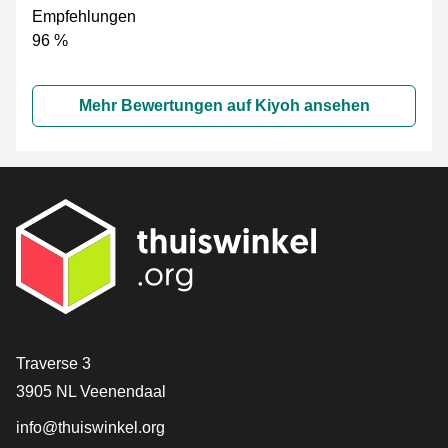
Empfehlungen
96 %
Mehr Bewertungen auf Kiyoh ansehen
[_General:Contact]
Traverse 3
3905 NL Veenendaal
info@thuiswinkel.org