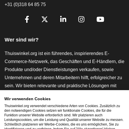
+31 (0)318 64 85 75
[_General:SocialMediaTitle]
Facebook
X
LinkedIn
Instagram
YouTube
Wer sind wir?
Thuiswinkel.org ist ein führendes, inspirierendes E-
Commerce-Netzwerk, das Geschäften und E-Händlern, die
Produkte und/oder Dienstleistungen verkaufen, sowie
Unternehmen und deren Mitarbeitern hilft, erfolgreicher zu
sein. Wir bieten relevante und praktische Lösungen mit
verschiedenen Gütesiegeln, Thuiswinkel-Rezensionen,
Wir verwenden Cookies
rechtlichen Instrumenten und Beratung,
Thuiswinkel.org verwendet verschiedene Arten von Cookies. Zusätzlich zu
Interessenvertretung, Marktforschung und verfügen über
den notwendigen Cookies setzen wir funktionale Cookies, die für die
Funktion unserer Website erforderlich sind. Wir platzieren auch
eine eigene Bildungsplattform, die Thuiswinkel e-
Leistungscookies, um die Leistung und Qualität unserer Website zu messen.
Schließlich platzieren wir Werbe-Cookies, die es uns ermöglichen, Sie zu
Academy.