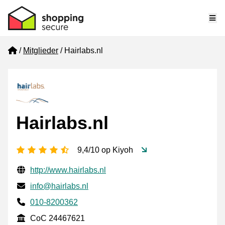
Me
Home
Mitglieder
Hairlabs.nl
Hairlabs.nl
[_General:NumberOfStarsPluralFormat]
9,4/10 op Kiyoh
Geprüfte Kontaktinformationen
Website URL
http://www.hairlabs.nl
E-mail
info@hairlabs.nl
Phone number
010-8200362
CoC
CoC 24467621