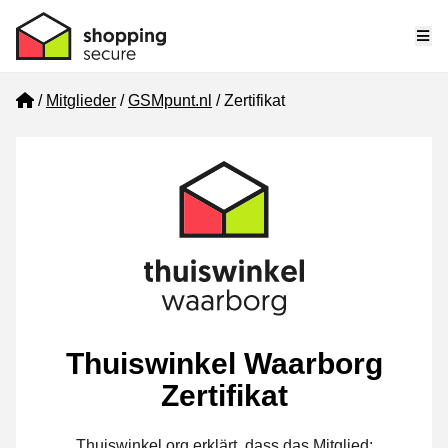
Me
Home
Mitglieder
GSMpunt.nl
Zertifikat
Thuiswinkel Waarborg
Zertifikat
Thuiswinkel.org erklärt, dass das Mitglied: