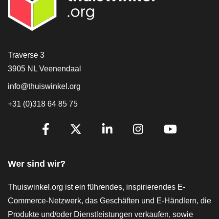
[_General:Contact]
Traverse 3
3905 NL Veenendaal
info@thuiswinkel.org
+31 (0)318 64 85 75
[_General:SocialMediaTitle]
Facebook
X
LinkedIn
Instagram
YouTube
Wer sind wir?
Thuiswinkel.org ist ein führendes, inspirierendes E-
Commerce-Netzwerk, das Geschäften und E-Händlern, die
Produkte und/oder Dienstleistungen verkaufen, sowie