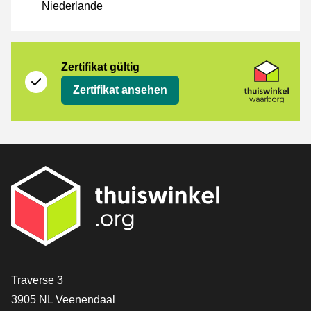
Niederlande
Zertifikat
Thuiswinkel Waarborg
Zertifikat gültig
Zertifikat ansehen
[_General:Contact]
Traverse 3
3905 NL Veenendaal