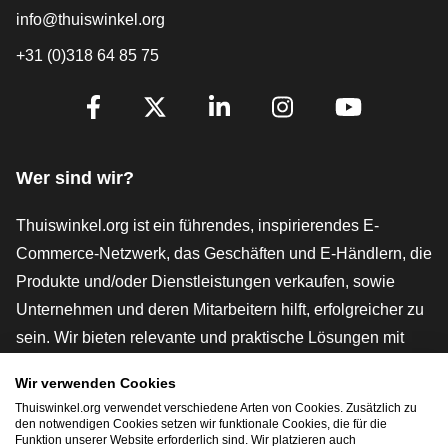
info@thuiswinkel.org
+31 (0)318 64 85 75
[_General:SocialMediaTitle]
Facebook
X
LinkedIn
Instagram
YouTube
Wer sind wir?
Thuiswinkel.org ist ein führendes, inspirierendes E-
Commerce-Netzwerk, das Geschäften und E-Händlern, die
Produkte und/oder Dienstleistungen verkaufen, sowie
Unternehmen und deren Mitarbeitern hilft, erfolgreicher zu
sein. Wir bieten relevante und praktische Lösungen mit
verschiedenen Gütesiegeln, Thuiswinkel-Rezensionen,
Wir verwenden Cookies
rechtlichen Instrumenten und Beratung,
Thuiswinkel.org verwendet verschiedene Arten von Cookies. Zusätzlich zu
Interessenvertretung, Marktforschung und verfügen über
den notwendigen Cookies setzen wir funktionale Cookies, die für die
Funktion unserer Website erforderlich sind. Wir platzieren auch