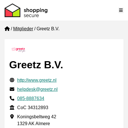
Me
Home
Mitglieder
Greetz B.V.
Greetz B.V.
Geprüfte Kontaktinformationen
Website URL
http://www.greetz.nl
E-mail
helpdesk@greetz.nl
Phone number
085-8887634
CoC
CoC 34312893
Geschäftsadresse
Koningsbeltweg 42
1329 AK Almere