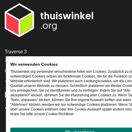
[_General:Contact]
Traverse 3
3905 NL Veenendaal
Wir verwenden Cookies
info@thuiswinkel.org
Thuiswinkel.org verwendet verschiedene Arten von Cookies. Zusätzlich zu 
notwendigen Cookies setzen wir funktionale Cookies, die für die Funktion u
+31 (0)318 64 85 75
Website erforderlich sind. Wir platzieren auch Leistungscookies, um die Lei
Qualität unserer Website zu messen. Schließlich platzieren wir Werbe-Cooki
uns ermöglichen, Sie zu identifizieren und zu verfolgen. Indem Sie auf "Alle
[_General:SocialMediaTitle]
akzeptieren“ klicken, stimmen Sie der Platzierung aller Cookies zu. Wenn Si
"Nein, anpassen“ klicken, können Sie Ihre eigene Auswahl treffen und wenn 
"Ablehnen“ klicken, werden wir nur notwendige Cookies platzieren. Wenn S
über unsere Cookies erfahren oder Ihre Cookie-Auswahl später ändern möc
Facebook
X
LinkedIn
Instagram
YouTube
lesen Sie bitte unsere Cookie-Richtlinie.
Alle akzeptieren