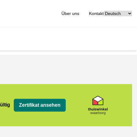
[_General:Langu
Über uns
Kontakt
org
ültig
Zertifikat ansehen