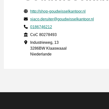
Geprüfte Kontaktinformationen
Website URL
http://shop-goudwisselkantoor.nl
E-mail
sjaco.deruiter@goudwisselkantoor.nl
Phone number
0186746212
CoC
CoC 80278493
Geschäftsadresse
Industrieweg, 13
3286BW Klaaswaaal
Niederlande