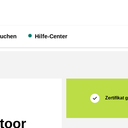
suchen
Hilfe-Center
Zertifikat
Thuiswinkel Waarb
Zertifikat g
toor