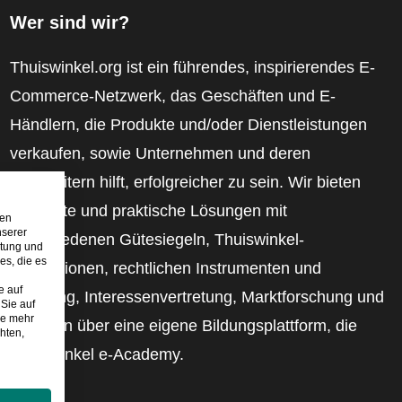
Wer sind wir?
Thuiswinkel.org ist ein führendes, inspirierendes E-
Commerce-Netzwerk, das Geschäften und E-
Händlern, die Produkte und/oder Dienstleistungen
verkaufen, sowie Unternehmen und deren
Mitarbeitern hilft, erfolgreicher zu sein. Wir bieten
relevante und praktische Lösungen mit
den
nserer
verschiedenen Gütesiegeln, Thuiswinkel-
stung und
es, die es
Rezensionen, rechtlichen Instrumenten und
e auf
Beratung, Interessenvertretung, Marktforschung und
Sie auf
ie mehr
verfügen über eine eigene Bildungsplattform, die
hten,
Thuiswinkel e-Academy.