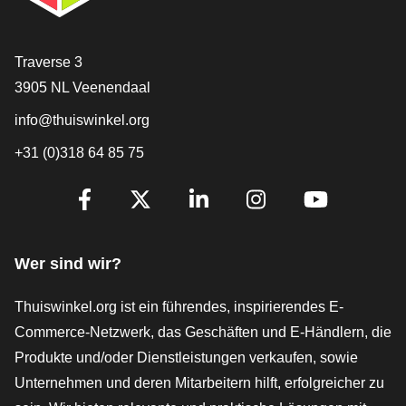
[_General:Contact]
Traverse 3
3905 NL Veenendaal
info@thuiswinkel.org
+31 (0)318 64 85 75
[_General:SocialMediaTitle]
Facebook
X
LinkedIn
Instagram
YouTube
Wer sind wir?
Thuiswinkel.org ist ein führendes, inspirierendes E-
Commerce-Netzwerk, das Geschäften und E-Händlern, die
Produkte und/oder Dienstleistungen verkaufen, sowie
Unternehmen und deren Mitarbeitern hilft, erfolgreicher zu