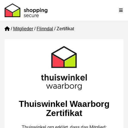
Me
Home
Mitglieder
Flinndal
Zertifikat
Thuiswinkel Waarborg
Zertifikat
Thuiswinkel.org erklärt, dass das Mitglied: