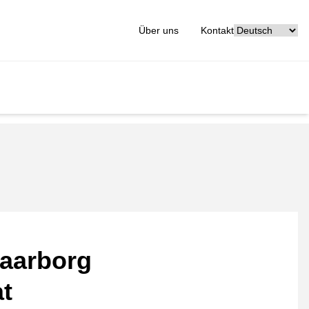
[_General:Langu
Über uns
Kontakt
aarborg
at