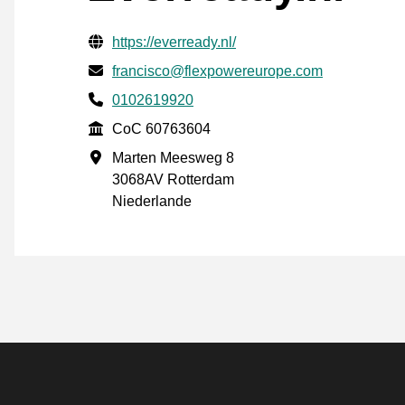
Geprüfte Kontaktinformationen
Website URL
https://everready.nl/
E-mail
francisco@flexpowereurope.com
Phone number
0102619920
CoC
CoC 60763604
Geschäftsadresse
Marten Meesweg 8
3068AV Rotterdam
Niederlande