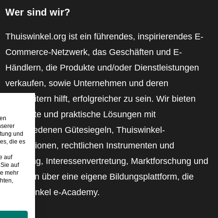
Wer sind wir?
Thuiswinkel.org ist ein führendes, inspirierendes E-
Commerce-Netzwerk, das Geschäften und E-
Händlern, die Produkte und/oder Dienstleistungen
verkaufen, sowie Unternehmen und deren
Mitarbeitern hilft, erfolgreicher zu sein. Wir bieten
relevante und praktische Lösungen mit
den
nserer
verschiedenen Gütesiegeln, Thuiswinkel-
stung und
es, die es
Rezensionen, rechtlichen Instrumenten und
e auf
Beratung, Interessenvertretung, Marktforschung und
Sie auf
ie mehr
verfügen über eine eigene Bildungsplattform, die
hten,
Thuiswinkel e-Academy.