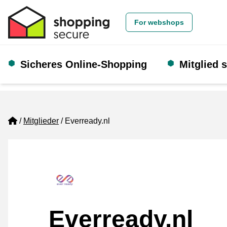
For webshops
Sicheres Online-Shopping
Mitglied 
Home
Mitglieder
Everready.nl
Everready.nl