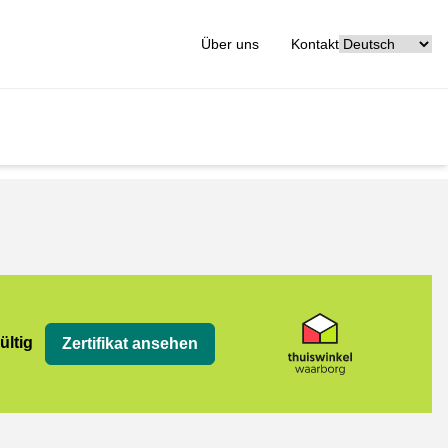
[_General:Langu
Über uns
Kontakt
org
ültig
Zertifikat ansehen