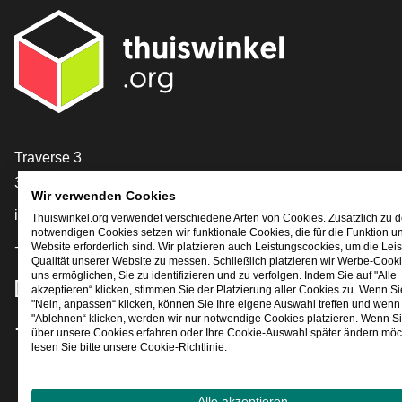
[_General:Contact]
Traverse 3
3905 NL Veenendaal
Wir verwenden Cookies
info@thuiswinkel.org
Thuiswinkel.org verwendet verschiedene Arten von Cookies. Zusätzlich zu 
notwendigen Cookies setzen wir funktionale Cookies, die für die Funktion u
+31 (0)318 64 85 75
Website erforderlich sind. Wir platzieren auch Leistungscookies, um die Lei
Qualität unserer Website zu messen. Schließlich platzieren wir Werbe-Cooki
uns ermöglichen, Sie zu identifizieren und zu verfolgen. Indem Sie auf "Alle
[_General:SocialMediaTitle]
akzeptieren“ klicken, stimmen Sie der Platzierung aller Cookies zu. Wenn Si
"Nein, anpassen“ klicken, können Sie Ihre eigene Auswahl treffen und wenn 
"Ablehnen“ klicken, werden wir nur notwendige Cookies platzieren. Wenn S
über unsere Cookies erfahren oder Ihre Cookie-Auswahl später ändern möc
Facebook
X
LinkedIn
Instagram
YouTube
lesen Sie bitte unsere Cookie-Richtlinie.
Alle akzeptieren