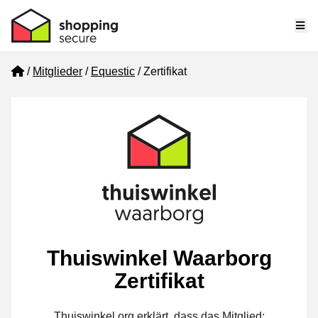
Me
Home
Mitglieder
Equestic
Zertifikat
Thuiswinkel Waarborg
Zertifikat
Thuiswinkel.org erklärt, dass das Mitglied: