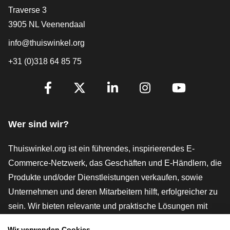
[_General:Contact]
Traverse 3
3905 NL Veenendaal
info@thuiswinkel.org
+31 (0)318 64 85 75
[_General:SocialMediaTitle]
Facebook
X
LinkedIn
Instagram
YouTube
Wer sind wir?
Thuiswinkel.org ist ein führendes, inspirierendes E-
Commerce-Netzwerk, das Geschäften und E-Händlern, die
Produkte und/oder Dienstleistungen verkaufen, sowie
Unternehmen und deren Mitarbeitern hilft, erfolgreicher zu
sein. Wir bieten relevante und praktische Lösungen mit
verschiedenen Gütesiegeln, Thuiswinkel-Rezensionen,
Wir verwenden Cookies