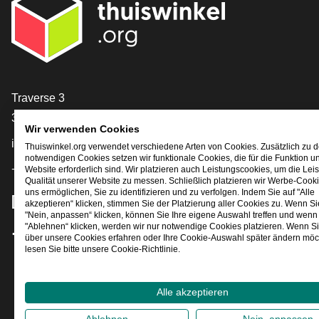
[_General:Contact]
Traverse 3
3905 NL Veenendaal
Wir verwenden Cookies
info@thuiswinkel.org
Thuiswinkel.org verwendet verschiedene Arten von Cookies. Zusätzlich zu 
notwendigen Cookies setzen wir funktionale Cookies, die für die Funktion u
+31 (0)318 64 85 75
Website erforderlich sind. Wir platzieren auch Leistungscookies, um die Lei
Qualität unserer Website zu messen. Schließlich platzieren wir Werbe-Cooki
uns ermöglichen, Sie zu identifizieren und zu verfolgen. Indem Sie auf "Alle
[_General:SocialMediaTitle]
akzeptieren“ klicken, stimmen Sie der Platzierung aller Cookies zu. Wenn Si
"Nein, anpassen“ klicken, können Sie Ihre eigene Auswahl treffen und wenn 
"Ablehnen“ klicken, werden wir nur notwendige Cookies platzieren. Wenn S
über unsere Cookies erfahren oder Ihre Cookie-Auswahl später ändern möc
Facebook
X
LinkedIn
Instagram
YouTube
lesen Sie bitte unsere Cookie-Richtlinie.
Alle akzeptieren