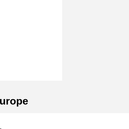
rmat]
urope