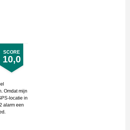
SCORE
10,0
wel
n. Omdat mijn
GPS-locatie in
e2 alarm een
ed.