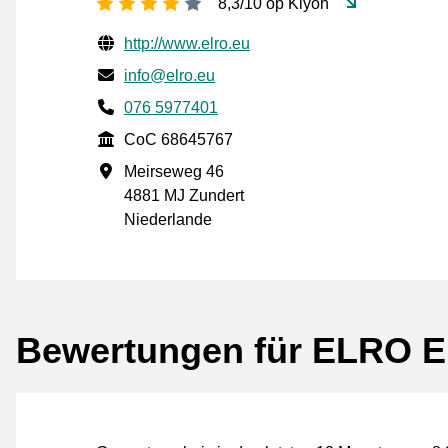
[_General:NumberOfStarsPluralFo
8,3/10 op Kiyoh
Geprüfte Kontaktinformationen
Website URL
http://www.elro.eu
E-mail
info@elro.eu
Phone number
076 5977401
CoC
CoC 68645767
Geschäftsadresse
Meirseweg 46
4881 MJ Zundert
Niederlande
Bewertungen für ELRO E