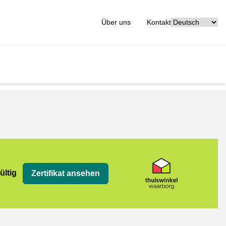
[_General:Langu
Über uns
Kontakt
org
ültig
Zertifikat ansehen