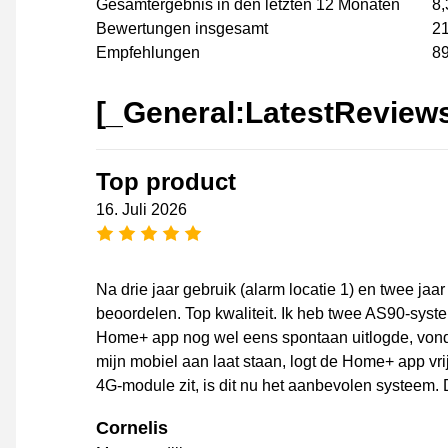
Gesamtergebnis in den letzten 12 Monaten
8,
Bewertungen insgesamt
2
Empfehlungen
8
[_General:LatestReview
Top product
16. Juli 2026
[_General:NumberOfStarsPluralFo
Na drie jaar gebruik (alarm locatie 1) en twee jaar
beoordelen. Top kwaliteit. Ik heb twee AS90-sy
Home+ app nog wel eens spontaan uitlogde, vond ik
mijn mobiel aan laat staan, logt de Home+ app v
4G-module zit, is dit nu het aanbevolen systeem. D
Cornelis