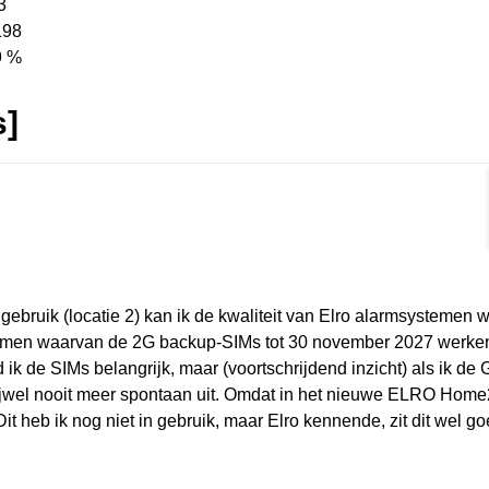
3
198
9 %
s]
rmat]
 gebruik (locatie 2) kan ik de kwaliteit van Elro alarmsystemen 
stemen waarvan de 2G backup-SIMs tot 30 november 2027 werke
 de SIMs belangrijk, maar (voortschrijdend inzicht) als ik de 
rijwel nooit meer spontaan uit. Omdat in het nieuwe ELRO Hom
it heb ik nog niet in gebruik, maar Elro kennende, zit dit wel go