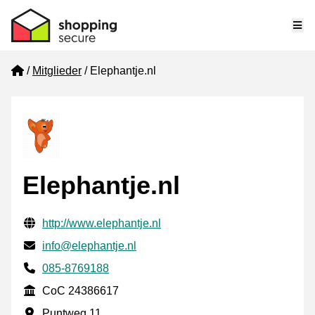
Me
Home
Mitglieder
Elephantje.nl
Elephantje.nl
Geprüfte Kontaktinformationen
Website URL
http://www.elephantje.nl
E-mail
info@elephantje.nl
Phone number
085-8769188
CoC
CoC 24386617
Geschäftsadresse
Puntweg 11