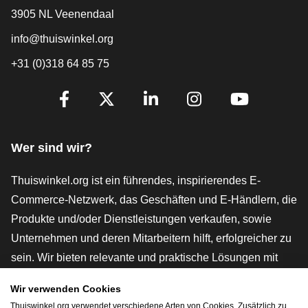
3905 NL Veenendaal
info@thuiswinkel.org
+31 (0)318 64 85 75
[_General:SocialMediaTitle]
Facebook
X
LinkedIn
Instagram
YouTube
Wer sind wir?
Thuiswinkel.org ist ein führendes, inspirierendes E-
Commerce-Netzwerk, das Geschäften und E-Händlern, die
Produkte und/oder Dienstleistungen verkaufen, sowie
Unternehmen und deren Mitarbeitern hilft, erfolgreicher zu
sein. Wir bieten relevante und praktische Lösungen mit
verschiedenen Gütesiegeln, Thuiswinkel-Rezensionen,
Wir verwenden Cookies
rechtlichen Instrumenten und Beratung,
Thuiswinkel.org verwendet verschiedene Arten von Cookies. Zusätzlich zu