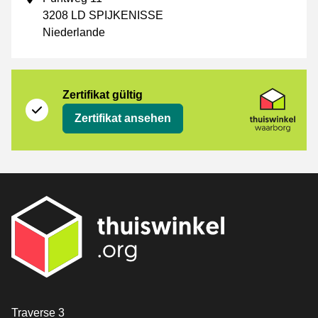
3208 LD SPIJKENISSE
Niederlande
Zertifikat
Thuiswinkel Waarborg
Zertifikat gültig
Zertifikat ansehen
[_General:Contact]
Traverse 3