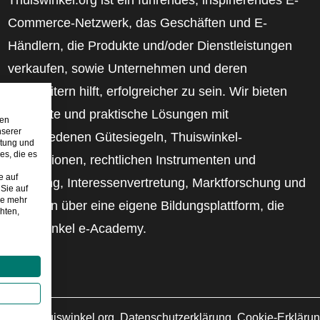
Commerce-Netzwerk, das Geschäften und E-
Händlern, die Produkte und/oder Dienstleistungen
verkaufen, sowie Unternehmen und deren
Mitarbeitern hilft, erfolgreicher zu sein. Wir bieten
relevante und praktische Lösungen mit
den
nserer
verschiedenen Gütesiegeln, Thuiswinkel-
stung und
es, die es
Rezensionen, rechtlichen Instrumenten und
e auf
Beratung, Interessenvertretung, Marktforschung und
Sie auf
ie mehr
verfügen über eine eigene Bildungsplattform, die
hten,
Thuiswinkel e-Academy.
2026
©
Thuiswinkel.org
Datenschutzerklärung
Cookie-Erkläru