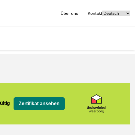
[_General:Langu
Über uns
Kontakt
org
ültig
Zertifikat ansehen