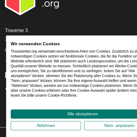
[_General:Contact]
Traverse 3
3905 NL Veenendaal
Wir verwenden Cookies
info@thuiswinkel.org
Thuiswinkel.org verwendet verschiedene Arten von Cookies. Zusätzlich zu 
notwendigen Cookies setzen wir funktionale Cookies, die für die Funktion u
+31 (0)318 64 85 75
Website erforderlich sind. Wir platzieren auch Leistungscookies, um die Lei
Qualität unserer Website zu messen. Schließlich platzieren wir Werbe-Cooki
uns ermöglichen, Sie zu identifizieren und zu verfolgen. Indem Sie auf "Alle
[_General:SocialMediaTitle]
akzeptieren“ klicken, stimmen Sie der Platzierung aller Cookies zu. Wenn Si
"Nein, anpassen“ klicken, können Sie Ihre eigene Auswahl treffen und wenn 
"Ablehnen“ klicken, werden wir nur notwendige Cookies platzieren. Wenn S
über unsere Cookies erfahren oder Ihre Cookie-Auswahl später ändern möc
Facebook
X
LinkedIn
Instagram
YouTube
lesen Sie bitte unsere Cookie-Richtlinie.
Alle akzeptieren
Ablehnen
Nein, anpassen