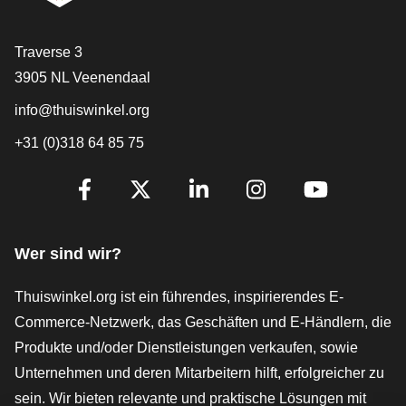
[_General:Contact]
Traverse 3
3905 NL Veenendaal
info@thuiswinkel.org
+31 (0)318 64 85 75
[_General:SocialMediaTitle]
Facebook
X
LinkedIn
Instagram
YouTube
Wer sind wir?
Thuiswinkel.org ist ein führendes, inspirierendes E-
Commerce-Netzwerk, das Geschäften und E-Händlern, die
Produkte und/oder Dienstleistungen verkaufen, sowie
Unternehmen und deren Mitarbeitern hilft, erfolgreicher zu
sein. Wir bieten relevante und praktische Lösungen mit