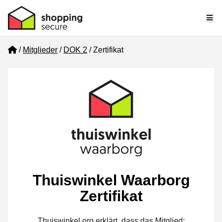
Me
Home
Mitglieder
DOK 2
Zertifikat
Thuiswinkel Waarborg
Zertifikat
Thuiswinkel.org erklärt, dass das Mitglied: