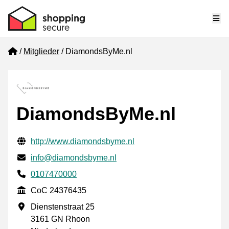
Me
Home
Mitglieder
DiamondsByMe.nl
DiamondsByMe.nl
Geprüfte Kontaktinformationen
Website URL
http://www.diamondsbyme.nl
E-mail
info@diamondsbyme.nl
Phone number
0107470000
CoC
CoC 24376435
Geschäftsadresse
Dienstenstraat 25
3161 GN Rhoon