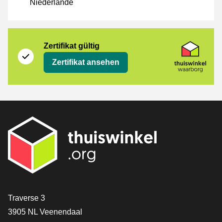
Niederlande
Zertifikat
Thuiswinkel Waarborg
Zertifikat gültig
Zertifikat ansehen
[_General:Contact]
Traverse 3
3905 NL Veenendaal