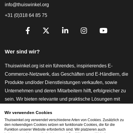
info@thuiswinkel.org
+31 (0)318 64 85 75
[_General:SocialMediaTitle]
Facebook
X
LinkedIn
Instagram
YouTube
Wer sind wir?
Thuiswinkel.org ist ein führendes, inspirierendes E-
Commerce-Netzwerk, das Geschäften und E-Händlern, die
Produkte und/oder Dienstleistungen verkaufen, sowie
Unternehmen und deren Mitarbeitern hilft, erfolgreicher zu
sein. Wir bieten relevante und praktische Lösungen mit
verschiedenen Gütesiegeln, Thuiswinkel-Rezensionen,
Wir verwenden Cookies
rechtlichen Instrumenten und Beratung,
Thuiswinkel.org verwendet verschiedene Arten von Cookies. Zusätzlich zu
Interessenvertretung, Marktforschung und verfügen über
den notwendigen Cookies setzen wir funktionale Cookies, die für die
Funktion unserer Website erforderlich sind. Wir platzieren auch
eine eigene Bildungsplattform, die Thuiswinkel e-