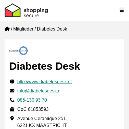
Me
Home
Mitglieder
Diabetes Desk
Diabetes Desk
Geprüfte Kontaktinformationen
Website URL
http://www.diabetesdesk.nl
E-mail
info@diabetesdesk.nl
Phone number
085-130 93 70
CoC
CoC 61853593
Geschäftsadresse
Avenue Ceramique 251
6221 KX MAASTRICHT