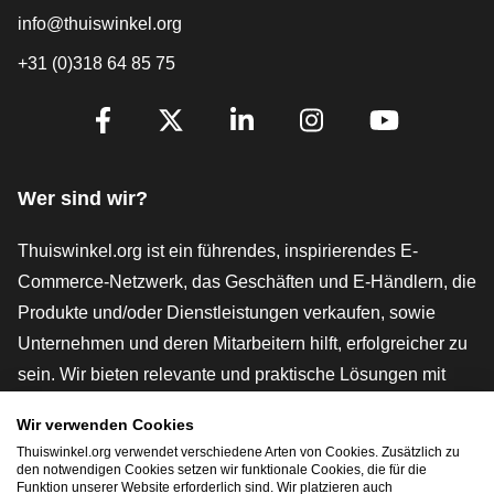
info@thuiswinkel.org
+31 (0)318 64 85 75
[_General:SocialMediaTitle]
Facebook
X
LinkedIn
Instagram
YouTube
Wer sind wir?
Thuiswinkel.org ist ein führendes, inspirierendes E-
Commerce-Netzwerk, das Geschäften und E-Händlern, die
Produkte und/oder Dienstleistungen verkaufen, sowie
Unternehmen und deren Mitarbeitern hilft, erfolgreicher zu
sein. Wir bieten relevante und praktische Lösungen mit
verschiedenen Gütesiegeln, Thuiswinkel-Rezensionen,
Wir verwenden Cookies
rechtlichen Instrumenten und Beratung,
Thuiswinkel.org verwendet verschiedene Arten von Cookies. Zusätzlich zu
Interessenvertretung, Marktforschung und verfügen über
den notwendigen Cookies setzen wir funktionale Cookies, die für die
Funktion unserer Website erforderlich sind. Wir platzieren auch