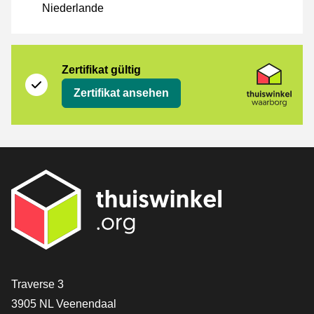
Niederlande
Zertifikat
Thuiswinkel Waarborg
Zertifikat gültig
Zertifikat ansehen
[_General:Contact]
Traverse 3
3905 NL Veenendaal