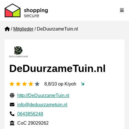
Me
Home
Mitglieder
DeDuurzameTuin.nl
DeDuurzameTuin.nl
[_General:NumberOfStarsPluralFormat]
8,8/10 op Kiyoh
Geprüfte Kontaktinformationen
Website URL
http://DeDuurzameTuin.nl
E-mail
info@deduurzametuin.nl
Phone number
0643856248
CoC
CoC 29029262