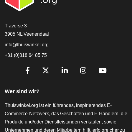
[_General:Contact]
Traverse 3
3905 NL Veenendaal
info@thuiswinkel.org
+31 (0)318 64 85 75
[_General:SocialMediaTitle]
Facebook
X
LinkedIn
Instagram
YouTube
Wer sind wir?
Thuiswinkel.org ist ein führendes, inspirierendes E-
Commerce-Netzwerk, das Geschäften und E-Händlern, die
Produkte und/oder Dienstleistungen verkaufen, sowie
Unternehmen und deren Mitarbeitern hilft, erfolgreicher zu