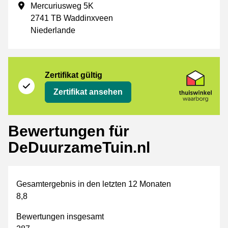
Geschäftsadresse
Mercuriusweg 5K
2741 TB Waddinxveen
Niederlande
Zertifikat
Thuiswinkel Waarborg
Zertifikat gültig
Zertifikat ansehen
Bewertungen für
DeDuurzameTuin.nl
Gesamtergebnis in den letzten 12 Monaten
8,8
Bewertungen insgesamt