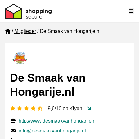
Me
Home
Mitglieder
De Smaak van Hongarije.nl
De Smaak van
Hongarije.nl
[_General:NumberOfStarsPluralFormat]
9,6/10 op Kiyoh
Geprüfte Kontaktinformationen
Website URL
http://www.desmaakvanhongarije.nl
E-mail
info@desmaakvanhongarije.nl