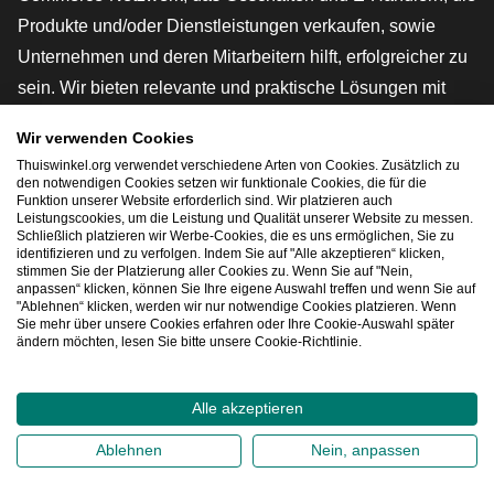
Produkte und/oder Dienstleistungen verkaufen, sowie
Unternehmen und deren Mitarbeitern hilft, erfolgreicher zu
sein. Wir bieten relevante und praktische Lösungen mit
verschiedenen Gütesiegeln, Thuiswinkel-Rezensionen,
Wir verwenden Cookies
rechtlichen Instrumenten und Beratung,
Thuiswinkel.org verwendet verschiedene Arten von Cookies. Zusätzlich zu
Interessenvertretung, Marktforschung und verfügen über
den notwendigen Cookies setzen wir funktionale Cookies, die für die
Funktion unserer Website erforderlich sind. Wir platzieren auch
eine eigene Bildungsplattform, die Thuiswinkel e-
Leistungscookies, um die Leistung und Qualität unserer Website zu messen.
Schließlich platzieren wir Werbe-Cookies, die es uns ermöglichen, Sie zu
Academy.
identifizieren und zu verfolgen. Indem Sie auf "Alle akzeptieren“ klicken,
stimmen Sie der Platzierung aller Cookies zu. Wenn Sie auf "Nein,
anpassen“ klicken, können Sie Ihre eigene Auswahl treffen und wenn Sie auf
"Ablehnen“ klicken, werden wir nur notwendige Cookies platzieren. Wenn
Schnelles Navigieren
Sie mehr über unsere Cookies erfahren oder Ihre Cookie-Auswahl später
ändern möchten, lesen Sie bitte unsere Cookie-Richtlinie.
[_G
Alle akzeptieren
2026
©
Thuiswinkel.org
Ablehnen
Nein, anpassen
Datenschutzerklärung
Cookie-Erklärung