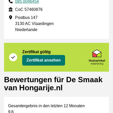
Phone number
085 0046454
CoC
CoC 57460876
Geschäftsadresse
Postbus 147
3130 AC Vlaardingen
Niederlande
Zertifikat
Thuiswinkel Waarborg
Zertifikat gültig
Zertifikat ansehen
Bewertungen für De Smaak
van Hongarije.nl
Gesamtergebnis in den letzten 12 Monaten
9,6