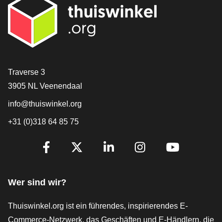
[_General:Contact]
Traverse 3
3905 NL Veenendaal
info@thuiswinkel.org
+31 (0)318 64 85 75
[_General:SocialMediaTitle]
Facebook
X
LinkedIn
Instagram
YouTube
Wer sind wir?
Thuiswinkel.org ist ein führendes, inspirierendes E-
Commerce-Netzwerk, das Geschäften und E-Händlern, die