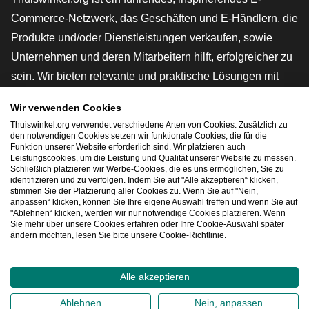
Commerce-Netzwerk, das Geschäften und E-Händlern, die
Produkte und/oder Dienstleistungen verkaufen, sowie
Unternehmen und deren Mitarbeitern hilft, erfolgreicher zu
sein. Wir bieten relevante und praktische Lösungen mit
verschiedenen Gütesiegeln, Thuiswinkel-Rezensionen,
Wir verwenden Cookies
rechtlichen Instrumenten und Beratung,
Thuiswinkel.org verwendet verschiedene Arten von Cookies. Zusätzlich zu
Interessenvertretung, Marktforschung und verfügen über
den notwendigen Cookies setzen wir funktionale Cookies, die für die
Funktion unserer Website erforderlich sind. Wir platzieren auch
eine eigene Bildungsplattform, die Thuiswinkel e-
Leistungscookies, um die Leistung und Qualität unserer Website zu messen.
Schließlich platzieren wir Werbe-Cookies, die es uns ermöglichen, Sie zu
Academy.
identifizieren und zu verfolgen. Indem Sie auf "Alle akzeptieren“ klicken,
stimmen Sie der Platzierung aller Cookies zu. Wenn Sie auf "Nein,
anpassen“ klicken, können Sie Ihre eigene Auswahl treffen und wenn Sie auf
"Ablehnen“ klicken, werden wir nur notwendige Cookies platzieren. Wenn
Schnelles Navigieren
Sie mehr über unsere Cookies erfahren oder Ihre Cookie-Auswahl später
ändern möchten, lesen Sie bitte unsere Cookie-Richtlinie.
[_G
Alle akzeptieren
2026
©
Thuiswinkel.org
Ablehnen
Nein, anpassen