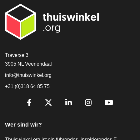
[_General:Contact]
Traverse 3
3905 NL Veenendaal
info@thuiswinkel.org
+31 (0)318 64 85 75
[_General:SocialMediaTitle]
Facebook
X
LinkedIn
Instagram
YouTube
Wer sind wir?
Thuiswinkel.org ist ein führendes, inspirierendes E-