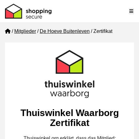
Me
Home
Mitglieder
De Hoeve Buitenleven
Zertifikat
Thuiswinkel Waarborg
Zertifikat
Thuiswinkel.org erklärt, dass das Mitglied: