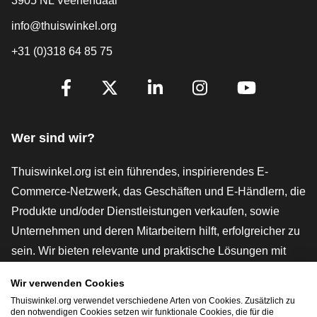
3905 NL Veenendaal
info@thuiswinkel.org
+31 (0)318 64 85 75
[_General:SocialMediaTitle]
Facebook
X
LinkedIn
Instagram
YouTube
Wer sind wir?
Thuiswinkel.org ist ein führendes, inspirierendes E-
Commerce-Netzwerk, das Geschäften und E-Händlern, die
Produkte und/oder Dienstleistungen verkaufen, sowie
Unternehmen und deren Mitarbeitern hilft, erfolgreicher zu
sein. Wir bieten relevante und praktische Lösungen mit
verschiedenen Gütesiegeln, Thuiswinkel-Rezensionen,
Wir verwenden Cookies
rechtlichen Instrumenten und Beratung,
Thuiswinkel.org verwendet verschiedene Arten von Cookies. Zusätzlich zu
Interessenvertretung, Marktforschung und verfügen über
den notwendigen Cookies setzen wir funktionale Cookies, die für die