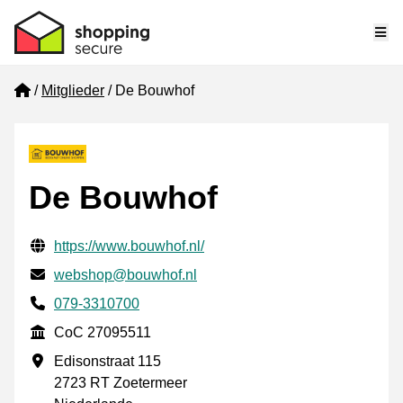
Me
Home
Mitglieder
De Bouwhof
De Bouwhof
Geprüfte Kontaktinformationen
Website URL
https://www.bouwhof.nl/
E-mail
webshop@bouwhof.nl
Phone number
079-3310700
CoC
CoC 27095511
Geschäftsadresse
Edisonstraat 115
2723 RT Zoetermeer