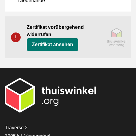
Niederlande
Zertifikat
Thuiswinkel Waarborg
Zertifikat vorübergehend
widerrufen
Zertifikat ansehen
[_General:Contact]
Traverse 3