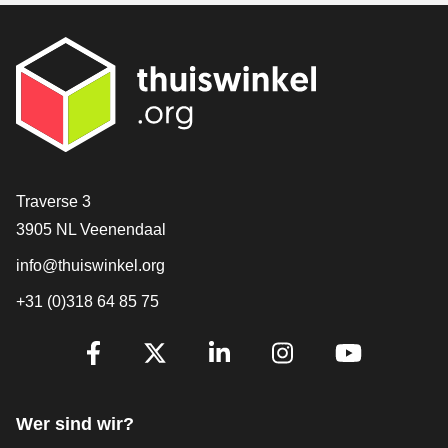
[_General:Contact]
Traverse 3
3905 NL Veenendaal
info@thuiswinkel.org
+31 (0)318 64 85 75
[_General:SocialMediaTitle]
Facebook
X
LinkedIn
Instagram
YouTube
Wer sind wir?