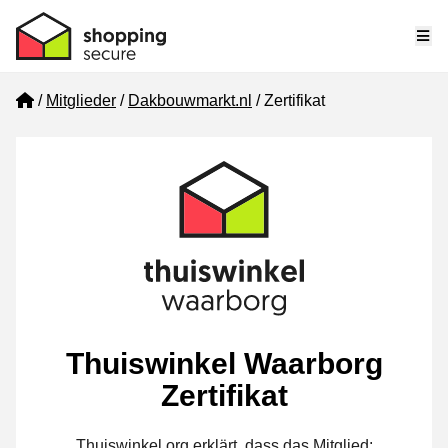
Me
Home
Mitglieder
Dakbouwmarkt.nl
Zertifikat
Thuiswinkel Waarborg
Zertifikat
Thuiswinkel.org erklärt, dass das Mitglied: