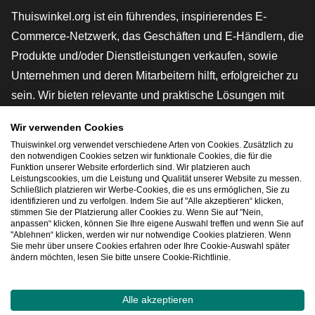
Thuiswinkel.org ist ein führendes, inspirierendes E-
Commerce-Netzwerk, das Geschäften und E-Händlern, die
Produkte und/oder Dienstleistungen verkaufen, sowie
Unternehmen und deren Mitarbeitern hilft, erfolgreicher zu
sein. Wir bieten relevante und praktische Lösungen mit
verschiedenen Gütesiegeln, Thuiswinkel-Rezensionen,
Wir verwenden Cookies
rechtlichen Instrumenten und Beratung,
Thuiswinkel.org verwendet verschiedene Arten von Cookies. Zusätzlich zu
Interessenvertretung, Marktforschung und verfügen über
den notwendigen Cookies setzen wir funktionale Cookies, die für die
Funktion unserer Website erforderlich sind. Wir platzieren auch
eine eigene Bildungsplattform, die Thuiswinkel e-
Leistungscookies, um die Leistung und Qualität unserer Website zu messen.
Schließlich platzieren wir Werbe-Cookies, die es uns ermöglichen, Sie zu
Academy.
identifizieren und zu verfolgen. Indem Sie auf "Alle akzeptieren“ klicken,
stimmen Sie der Platzierung aller Cookies zu. Wenn Sie auf "Nein,
anpassen“ klicken, können Sie Ihre eigene Auswahl treffen und wenn Sie auf
"Ablehnen“ klicken, werden wir nur notwendige Cookies platzieren. Wenn
Schnelles Navigieren
Sie mehr über unsere Cookies erfahren oder Ihre Cookie-Auswahl später
ändern möchten, lesen Sie bitte unsere Cookie-Richtlinie.
[_G
Alle akzeptieren