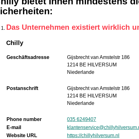
hilly bietet Ihnen mindestens d
icherheiten
:
Das Unternehmen existiert wirklich u
Chilly
Geschäftsadresse
Gijsbrecht van Amstelstr 186
1214 BE HILVERSUM
Niederlande
Postanschrift
Gijsbrecht van Amstelstr 186
1214 BE HILVERSUM
Niederlande
Phone number
035 6249407
E-mail
klantenservice@chillyhilversum.
Website URL
https://chillyhilversum.nl