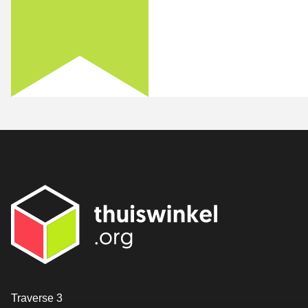
[_General:Contact]
Traverse 3