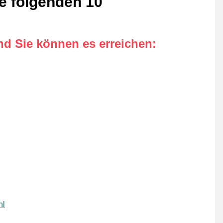
ie folgenden 10
nd Sie können es erreichen
:
nl