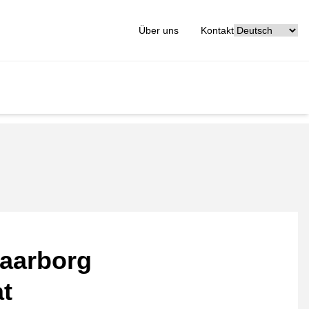
[_General:Langu
Über uns
Kontakt
aarborg
at