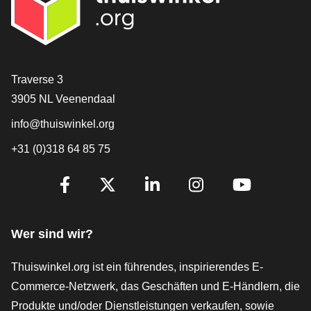
[_General:Contact]
Traverse 3
3905 NL Veenendaal
info@thuiswinkel.org
+31 (0)318 64 85 75
[_General:SocialMediaTitle]
Facebook
X
LinkedIn
Instagram
YouTube
Wer sind wir?
Thuiswinkel.org ist ein führendes, inspirierendes E-
Commerce-Netzwerk, das Geschäften und E-Händlern, die
Produkte und/oder Dienstleistungen verkaufen, sowie