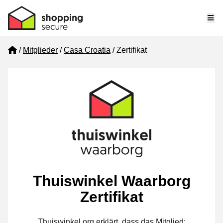
Me
Home
Mitglieder
Casa Croatia
Zertifikat
Thuiswinkel Waarborg
Zertifikat
Thuiswinkel.org erklärt, dass das Mitglied: