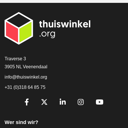
[_General:Contact]
Traverse 3
3905 NL Veenendaal
info@thuiswinkel.org
+31 (0)318 64 85 75
[_General:SocialMediaTitle]
Facebook
X
LinkedIn
Instagram
YouTube
Wer sind wir?