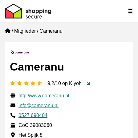
Me
Home
Mitglieder
Cameranu
Cameranu
[_General:NumberOfStarsPluralFormat]
9,2/10 op Kiyoh
Geprüfte Kontaktinformationen
Website URL
http://www.cameranu.nl
E-mail
info@cameranu.nl
Phone number
0527 690404
CoC
CoC 39083060
Geschäftsadresse
Het Spijk 8