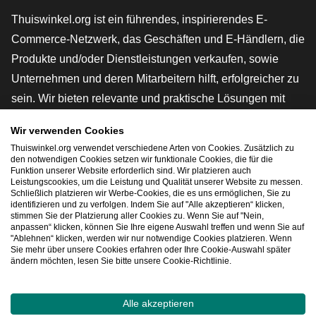
Thuiswinkel.org ist ein führendes, inspirierendes E-
Commerce-Netzwerk, das Geschäften und E-Händlern, die
Produkte und/oder Dienstleistungen verkaufen, sowie
Unternehmen und deren Mitarbeitern hilft, erfolgreicher zu
sein. Wir bieten relevante und praktische Lösungen mit
verschiedenen Gütesiegeln, Thuiswinkel-Rezensionen,
Wir verwenden Cookies
rechtlichen Instrumenten und Beratung,
Thuiswinkel.org verwendet verschiedene Arten von Cookies. Zusätzlich zu
Interessenvertretung, Marktforschung und verfügen über
den notwendigen Cookies setzen wir funktionale Cookies, die für die
Funktion unserer Website erforderlich sind. Wir platzieren auch
eine eigene Bildungsplattform, die Thuiswinkel e-
Leistungscookies, um die Leistung und Qualität unserer Website zu messen.
Schließlich platzieren wir Werbe-Cookies, die es uns ermöglichen, Sie zu
Academy.
identifizieren und zu verfolgen. Indem Sie auf "Alle akzeptieren“ klicken,
stimmen Sie der Platzierung aller Cookies zu. Wenn Sie auf "Nein,
anpassen“ klicken, können Sie Ihre eigene Auswahl treffen und wenn Sie auf
"Ablehnen“ klicken, werden wir nur notwendige Cookies platzieren. Wenn
Schnelles Navigieren
Sie mehr über unsere Cookies erfahren oder Ihre Cookie-Auswahl später
ändern möchten, lesen Sie bitte unsere Cookie-Richtlinie.
[_G
Alle akzeptieren