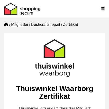
Me
Home
Mitglieder
Bushcraftshop.nl
Zertifikat
Thuiswinkel Waarborg
Zertifikat
Thuiswinkel.org erklärt, dass das Mitglied: