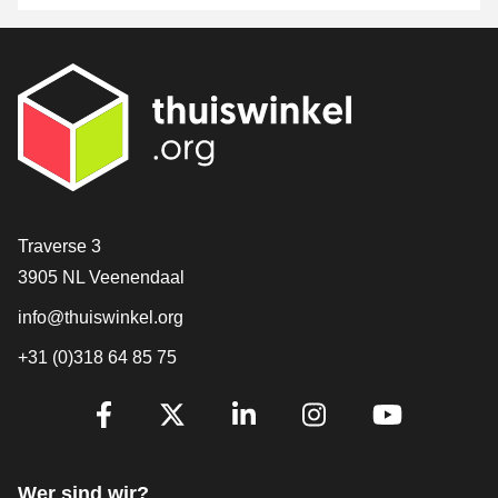
[_General:Contact]
Traverse 3
3905 NL Veenendaal
info@thuiswinkel.org
+31 (0)318 64 85 75
[_General:SocialMediaTitle]
Facebook
X
LinkedIn
Instagram
YouTube
Wer sind wir?