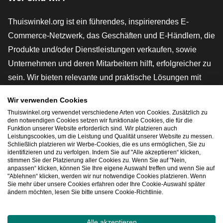
Thuiswinkel.org ist ein führendes, inspirierendes E-
Commerce-Netzwerk, das Geschäften und E-Händlern, die
Produkte und/oder Dienstleistungen verkaufen, sowie
Unternehmen und deren Mitarbeitern hilft, erfolgreicher zu
sein. Wir bieten relevante und praktische Lösungen mit
verschiedenen Gütesiegeln, Thuiswinkel-Rezensionen,
Wir verwenden Cookies
rechtlichen Instrumenten und Beratung,
Thuiswinkel.org verwendet verschiedene Arten von Cookies. Zusätzlich zu
Interessenvertretung, Marktforschung und verfügen über
den notwendigen Cookies setzen wir funktionale Cookies, die für die
Funktion unserer Website erforderlich sind. Wir platzieren auch
eine eigene Bildungsplattform, die Thuiswinkel e-
Leistungscookies, um die Leistung und Qualität unserer Website zu messen.
Schließlich platzieren wir Werbe-Cookies, die es uns ermöglichen, Sie zu
Academy.
identifizieren und zu verfolgen. Indem Sie auf "Alle akzeptieren“ klicken,
stimmen Sie der Platzierung aller Cookies zu. Wenn Sie auf "Nein,
anpassen“ klicken, können Sie Ihre eigene Auswahl treffen und wenn Sie auf
"Ablehnen“ klicken, werden wir nur notwendige Cookies platzieren. Wenn
Schnelles Navigieren
Sie mehr über unsere Cookies erfahren oder Ihre Cookie-Auswahl später
ändern möchten, lesen Sie bitte unsere Cookie-Richtlinie.
[_G
Alle akzeptieren