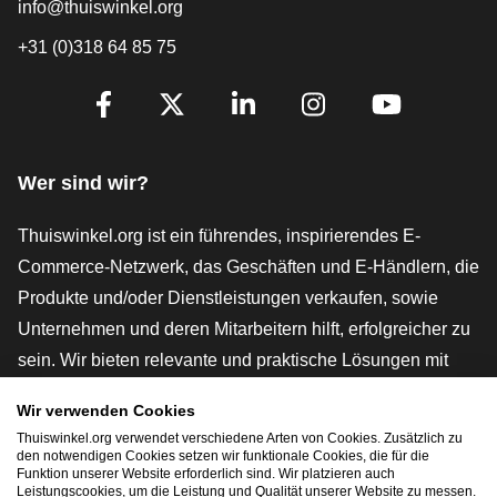
info@thuiswinkel.org
+31 (0)318 64 85 75
[_General:SocialMediaTitle]
Facebook
X
LinkedIn
Instagram
YouTube
Wer sind wir?
Thuiswinkel.org ist ein führendes, inspirierendes E-
Commerce-Netzwerk, das Geschäften und E-Händlern, die
Produkte und/oder Dienstleistungen verkaufen, sowie
Unternehmen und deren Mitarbeitern hilft, erfolgreicher zu
sein. Wir bieten relevante und praktische Lösungen mit
verschiedenen Gütesiegeln, Thuiswinkel-Rezensionen,
Wir verwenden Cookies
rechtlichen Instrumenten und Beratung,
Thuiswinkel.org verwendet verschiedene Arten von Cookies. Zusätzlich zu
Interessenvertretung, Marktforschung und verfügen über
den notwendigen Cookies setzen wir funktionale Cookies, die für die
Funktion unserer Website erforderlich sind. Wir platzieren auch
eine eigene Bildungsplattform, die Thuiswinkel e-
Leistungscookies, um die Leistung und Qualität unserer Website zu messen.