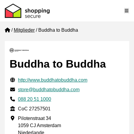
Me
Home
Mitglieder
Buddha to Buddha
Buddha to Buddha
Geprüfte Kontaktinformationen
Website URL
http://www.buddhatobuddha.com
E-mail
store@buddhatobuddha.com
Phone number
088 20 51 1000
CoC
CoC 27257501
Geschäftsadresse
Pilotenstraat 34
1059 CJ Amsterdam
Niederlande