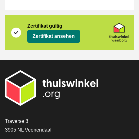
Zertifikat
Thuiswinkel Waarborg
Zertifikat gültig
Zertifikat ansehen
[_General:Contact]
Traverse 3
3905 NL Veenendaal