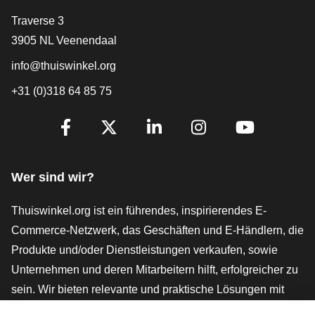
[_General:Contact]
Traverse 3
3905 NL Veenendaal
info@thuiswinkel.org
+31 (0)318 64 85 75
[_General:SocialMediaTitle]
Facebook
X
LinkedIn
Instagram
YouTube
Wer sind wir?
Thuiswinkel.org ist ein führendes, inspirierendes E-
Commerce-Netzwerk, das Geschäften und E-Händlern, die
Produkte und/oder Dienstleistungen verkaufen, sowie
Unternehmen und deren Mitarbeitern hilft, erfolgreicher zu
sein. Wir bieten relevante und praktische Lösungen mit
verschiedenen Gütesiegeln, Thuiswinkel-Rezensionen,