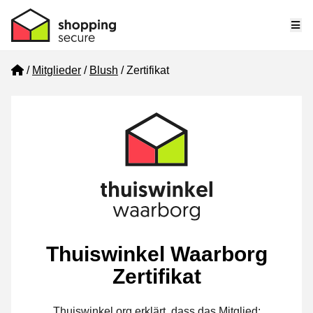
Me
Home
Mitglieder
Blush
Zertifikat
Thuiswinkel Waarborg
Zertifikat
Thuiswinkel.org erklärt, dass das Mitglied: