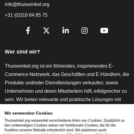
info@thuiswinkel.org
+31 (0)318 64 85 75
[_General:SocialMediaTitle]
Facebook
X
LinkedIn
Instagram
YouTube
Wer sind wir?
Thuiswinkel.org ist ein führendes, inspirierendes E-
Commerce-Netzwerk, das Geschäften und E-Händlern, die
Produkte und/oder Dienstleistungen verkaufen, sowie
Unternehmen und deren Mitarbeitern hilft, erfolgreicher zu
sein. Wir bieten relevante und praktische Lösungen mit
verschiedenen Gütesiegeln, Thuiswinkel-Rezensionen,
Wir verwenden Cookies
rechtlichen Instrumenten und Beratung,
Thuiswinkel.org verwendet verschiedene Arten von Cookies. Zusätzlich zu
Interessenvertretung, Marktforschung und verfügen über
den notwendigen Cookies setzen wir funktionale Cookies, die für die
Funktion unserer Website erforderlich sind. Wir platzieren auch
eine eigene Bildungsplattform, die Thuiswinkel e-