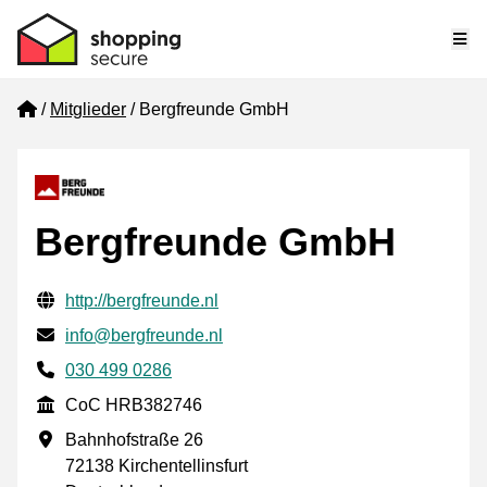
Me
Home
Mitglieder
Bergfreunde GmbH
Bergfreunde GmbH
Geprüfte Kontaktinformationen
Website URL
http://bergfreunde.nl
E-mail
info@bergfreunde.nl
Phone number
030 499 0286
CoC
CoC HRB382746
Geschäftsadresse
Bahnhofstraße 26
72138 Kirchentellinsfurt