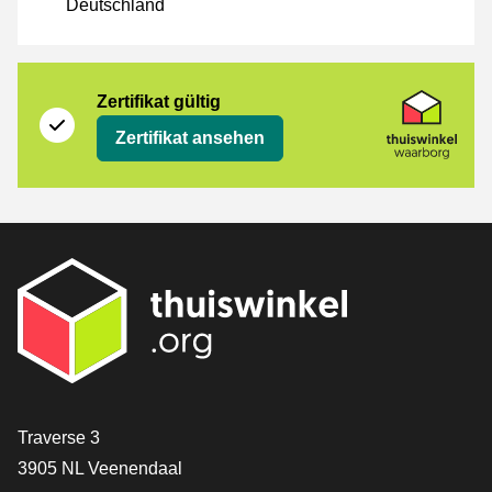
Deutschland
Zertifikat
Thuiswinkel Waarborg
Zertifikat gültig
Zertifikat ansehen
[_General:Contact]
Traverse 3
3905 NL Veenendaal