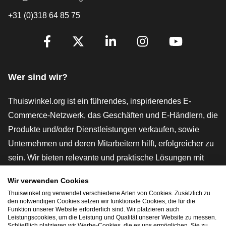
+31 (0)318 64 85 75
[_General:SocialMediaTitle]
Facebook
X
LinkedIn
Instagram
YouTube
Wer sind wir?
Thuiswinkel.org ist ein führendes, inspirierendes E-
Commerce-Netzwerk, das Geschäften und E-Händlern, die
Produkte und/oder Dienstleistungen verkaufen, sowie
Unternehmen und deren Mitarbeitern hilft, erfolgreicher zu
sein. Wir bieten relevante und praktische Lösungen mit
verschiedenen Gütesiegeln, Thuiswinkel-Rezensionen,
Wir verwenden Cookies
rechtlichen Instrumenten und Beratung,
Thuiswinkel.org verwendet verschiedene Arten von Cookies. Zusätzlich zu
Interessenvertretung, Marktforschung und verfügen über
den notwendigen Cookies setzen wir funktionale Cookies, die für die
Funktion unserer Website erforderlich sind. Wir platzieren auch
eine eigene Bildungsplattform, die Thuiswinkel e-
Leistungscookies, um die Leistung und Qualität unserer Website zu messen.
Schließlich platzieren wir Werbe-Cookies, die es uns ermöglichen, Sie zu