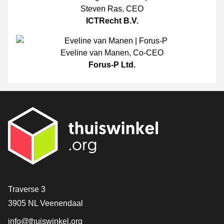
Steven Ras
,
CEO
ICTRecht B.V.
Eveline van Manen
,
Co-CEO
Forus-P Ltd.
[_General:Contact]
Traverse 3
3905 NL Veenendaal
info@thuiswinkel.org