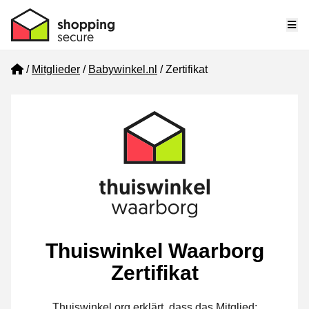
Me
Home
Mitglieder
Babywinkel.nl
Zertifikat
Thuiswinkel Waarborg
Zertifikat
Thuiswinkel.org erklärt, dass das Mitglied: