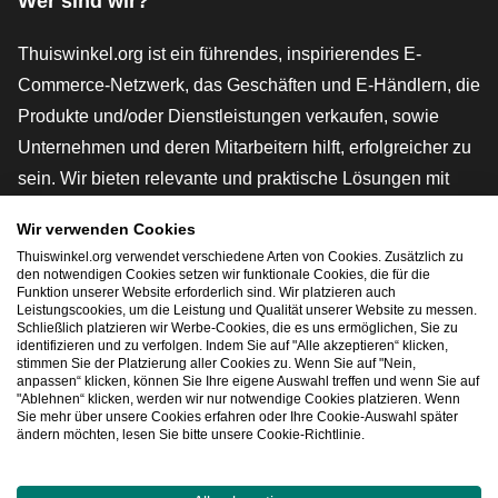
Wer sind wir?
Thuiswinkel.org ist ein führendes, inspirierendes E-
Commerce-Netzwerk, das Geschäften und E-Händlern, die
Produkte und/oder Dienstleistungen verkaufen, sowie
Unternehmen und deren Mitarbeitern hilft, erfolgreicher zu
sein. Wir bieten relevante und praktische Lösungen mit
verschiedenen Gütesiegeln, Thuiswinkel-Rezensionen,
Wir verwenden Cookies
rechtlichen Instrumenten und Beratung,
Thuiswinkel.org verwendet verschiedene Arten von Cookies. Zusätzlich zu
Interessenvertretung, Marktforschung und verfügen über
den notwendigen Cookies setzen wir funktionale Cookies, die für die
Funktion unserer Website erforderlich sind. Wir platzieren auch
eine eigene Bildungsplattform, die Thuiswinkel e-
Leistungscookies, um die Leistung und Qualität unserer Website zu messen.
Schließlich platzieren wir Werbe-Cookies, die es uns ermöglichen, Sie zu
Academy.
identifizieren und zu verfolgen. Indem Sie auf "Alle akzeptieren“ klicken,
stimmen Sie der Platzierung aller Cookies zu. Wenn Sie auf "Nein,
anpassen“ klicken, können Sie Ihre eigene Auswahl treffen und wenn Sie auf
"Ablehnen“ klicken, werden wir nur notwendige Cookies platzieren. Wenn
Schnelles Navigieren
Sie mehr über unsere Cookies erfahren oder Ihre Cookie-Auswahl später
ändern möchten, lesen Sie bitte unsere Cookie-Richtlinie.
[_G