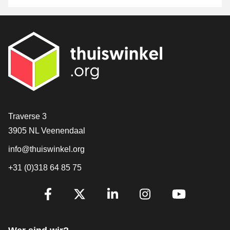
[_General:Contact]
Traverse 3
3905 NL Veenendaal
info@thuiswinkel.org
+31 (0)318 64 85 75
[_General:SocialMediaTitle]
Facebook
X
LinkedIn
Instagram
YouTube